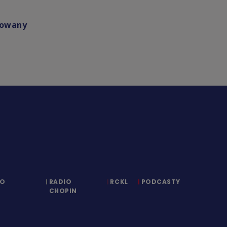
towany
IO
RADIO
RCKL
PODCASTY
CHOPIN