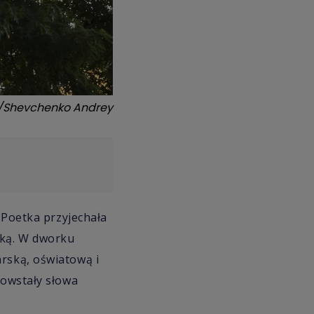
k/Shevchenko Andrey
. Poetka przyjechała
nką. W dworku
arską, oświatową i
powstały słowa