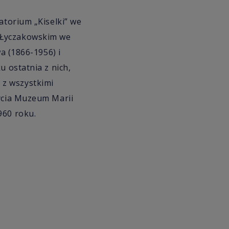
atorium „Kiselki” we
 Łyczakowskim we
a (1866-1956) i
u ostatnia z nich,
 z wszystkimi
życia Muzeum Marii
960 roku.