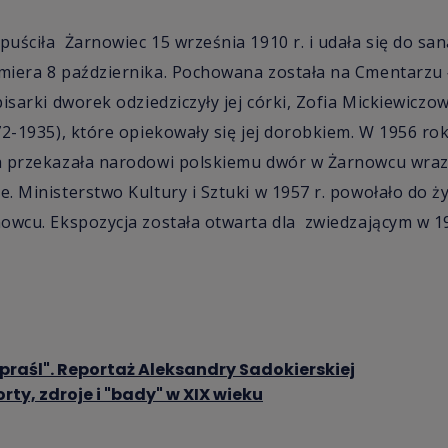
uściła Żarnowiec 15 września 1910 r. i udała się do san
miera 8 października. Pochowana została na Cmentarzu
sarki dworek odziedziczyły jej córki, Zofia Mickiewiczow
2-1935), które opiekowały się jej dorobkiem. W 1956 rok
a przekazała narodowi polskiemu dwór w Żarnowcu wraz
. Ministerstwo Kultury i Sztuki w 1957 r. powołało do 
owcu. Ekspozycja została otwarta dla zwiedzającym w 1
Supraśl". Reportaż Aleksandry Sadokierskiej
ty, zdroje i "bady" w XIX wieku