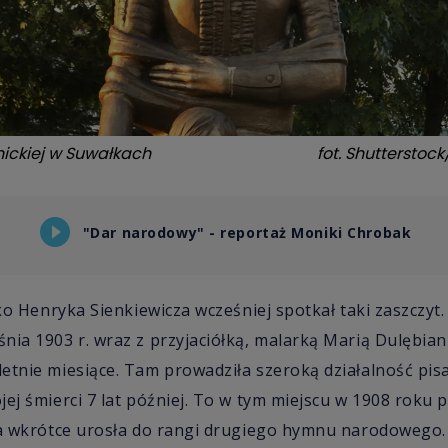
ickiej w Suwałkach
fot.
Shutterstoc
"Dar narodowy" - reportaż Moniki Chrobak
lko Henryka Sienkiewicza wcześniej spotkał taki zaszczyt
nia 1903 r. wraz z przyjaciółką, malarką Marią Dulębia
etnie miesiące. Tam prowadziła szeroką działalność pis
jej śmierci 7 lat później. To w tym miejscu w 1908 roku 
ra wkrótce urosła do rangi drugiego hymnu narodowego.