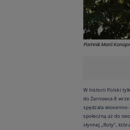
Pomnik Marii Konopn
W historii Polski ty
do Żarnowca 8 wrześ
spędzała wiosenno-l
społeczną aż do swo
słynnej „Roty”, któ