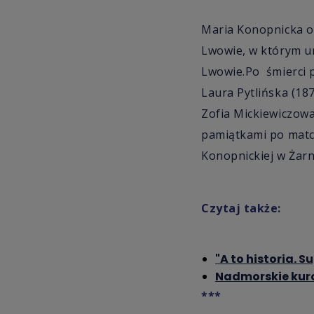
Maria Konopnicka op
Lwowie, w którym u
Lwowie.Po śmierci pi
Laura Pytlińska (187
Zofia Mickiewiczow
pamiątkami po matce
Konopnickiej w Żarn
Czytaj także:
"A to historia. 
Nadmorskie kuror
***