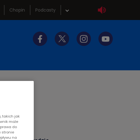
Chopin
Podcasty
wka
Sklep
tliwości
Szkolenia
y do słuchania
Akademia radiowa
y
 takich jak
ownik może
z prawa do
 stronie
wpływu na