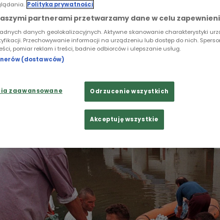
 Europy Środkowej nawiedziła powódź zwana później 
lądania.
Polityka prywatności
cu 1997 roku nawiedziła południową i zachodnią Polskę
naszymi partnerami przetwarzamy dane w celu zapewnieni
achodnią Słowację oraz wschodnią Austrię, doprowad
ładnych danych geolokalizacyjnych. Aktywne skanowanie charakterystyki ur
nych strat materialnych. Na terenie Czech, Niemiec i
tyfikacji. Przechowywanie informacji na urządzeniu lub dostęp do nich. Spers
ialne oszacowano na blisko 4,5 miliarda dolarów am
reści, pomiar reklam i treści, badnie odbiorców i ulepszanie usług.
rtnerów (dostawców)
nia zaawansowane
Odrzucenie wszystkich
Akceptuję wszystkie