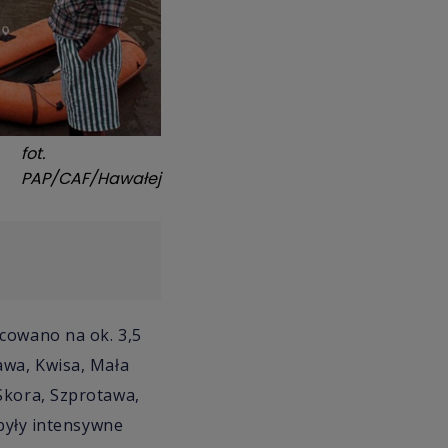
fot.
PAP/CAF/Hawałej
cowano na ok. 3,5
awa, Kwisa, Mała
Skora, Szprotawa,
 były intensywne