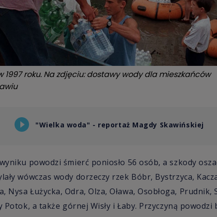
w 1997 roku. Na zdjęciu: dostawy wody dla mieszkańców
awiu
"Wielka woda" - reportaż Magdy Skawińskiej
 wyniku powodzi śmierć poniosło 56 osób, a szkody osza
ylały wówczas wody dorzeczy rzek Bóbr, Bystrzyca, Kacz
, Nysa Łużycka, Odra, Olza, Oława, Osobłoga, Prudnik, 
y Potok, a także górnej Wisły i Łaby. Przyczyną powodzi