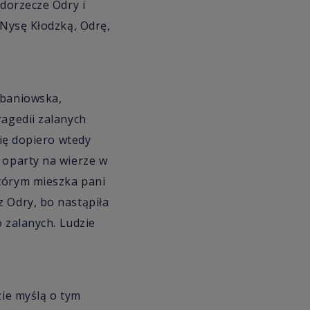
 dorzecze Odry i
 Nysę Kłodzką, Odrę,
ubaniowska,
ragedii zalanych
się dopiero wtedy
 oparty na wierze w
którym mieszka pani
z Odry, bo nastąpiła
o zalanych. Ludzie
zie myślą o tym