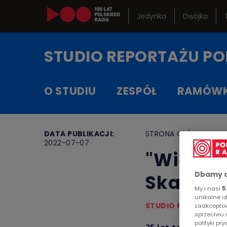
Jedynka
Dwójka
Kanały in
STUDIO REPORTAŻU
PO
Serwisy h
O STUDIU
ZESPÓŁ
RAMÓW
RCKL
DATA PUBLIKACJI:
STRONA GŁÓWNA
>
A
2022-07-07
"Wielka
Dbamy o
Skawińs
My i nasi
5
unikalne i
STUDIO REPORTAŻU 
zaakceptow
sprzeciwu 
polityki p