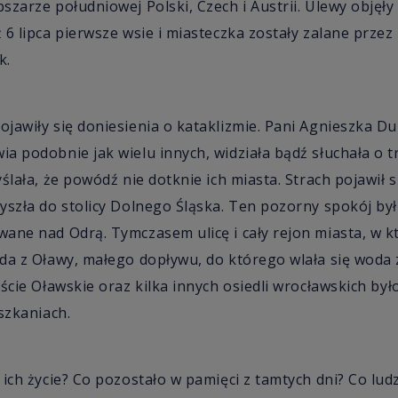
zarze południowej Polski, Czech i Austrii. Ulewy objęły
 6 lipca pierwsze wsie i miasteczka zostały zalane przez
k.
jawiły się doniesienia o kataklizmie. Pani Agnieszka D
a podobnie jak wielu innych, widziała bądź słuchała o t
ślała, że powódź nie dotknie ich miasta. Strach pojawił 
yszła do stolicy Dolnego Śląska. Ten pozorny spokój był
ane nad Odrą. Tymczasem ulicę i cały rejon miasta, w 
da z Oławy, małego dopływu, do którego wlała się woda 
ście Oławskie oraz kilka innych osiedli wrocławskich był
szkaniach.
 ich życie? Co pozostało w pamięci z tamtych dni? Co lud