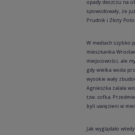
opady deszczu na obs
spowodowały, że już
Prudnik i Złoty Poto
W mediach szybko po
mieszkanka Wrocławi
miejscowości, ale my
gdy wielka woda prz
wysokie wały zbudow
Agnieszka zalała wo
tzw. cofka. Przedmie
byli uwięzieni w mie
Jak wyglądało wtedy