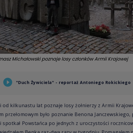
omasz Michałowski poznaje losy członków Armii Krajowej
"Duch Żywiciela" - reportaż Antoniego Rokickiego
od kilkunastu lat poznaje losy żołnierzy z Armii Krajo
em przełomowym było poznanie Benona Janczewskiego, 
spotkał Powstańca po jednych z uroczystości rocznicowy
dwiedzałem Benka raz-dwa razy w tygodniu. Pomagałem 