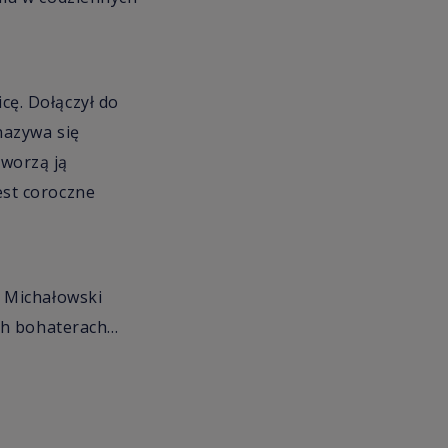
icę. Dołączył do
nazywa się
Tworzą ją
jest coroczne
 Michałowski
ch bohaterach…