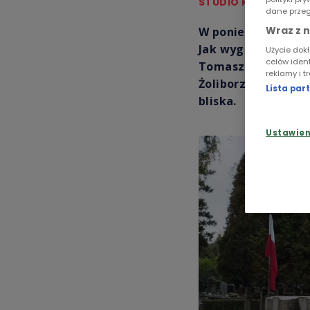
STUDIO REPORTAŻU 
dane przeg
Wraz z 
W poniedziałek (2.
Jak wyglądały osta
Użycie dok
celów iden
Tomasz Michałowsk
reklamy i t
Żoliborzu. W jego 
Lista pa
bliska.
Ustawie