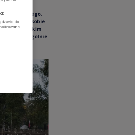
a:
a Warszawskiego.
tóre zadawał sobie
ządzenia do
onalizowane
 na warszawskim
jest mu szczególnie