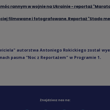
omóc rannym w wojnie na Ukrainie - reportaż "Marat
ściej filmowane i fotografowane. Reportaż "Stado me
wiciela" autorstwa Antoniego Rokickiego został w
amach pasma "Noc z Reportażem" w Programie 1.
Znajdziesz nas na: