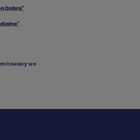
on Dobra"
dialne"
yemitowany we