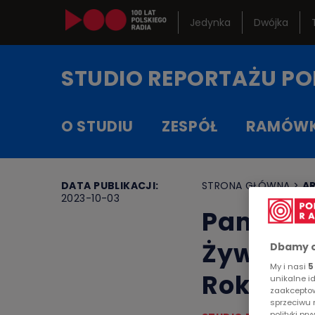
Jedynka
Dwójka
Kanały in
STUDIO REPORTAŻU
PO
Serwisy h
O STUDIU
ZESPÓŁ
RAMÓW
RCKL
DATA PUBLIKACJI:
STRONA GŁÓWNA
>
A
2023-10-03
Pamięć 
Żywiciel
Dbamy o
My i nasi
5
Rokicki
unikalne i
zaakceptow
sprzeciwu 
polityki p