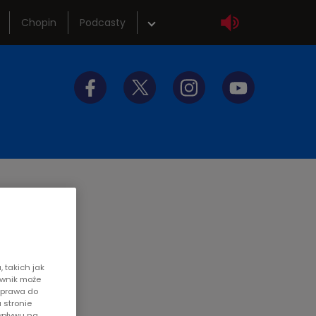
Chopin
Podcasty
wka
Sklep
tliwości
Szkolenia
y do słuchania
Akademia radiowa
 takich jak
ownik może
z prawa do
 stronie
wpływu na