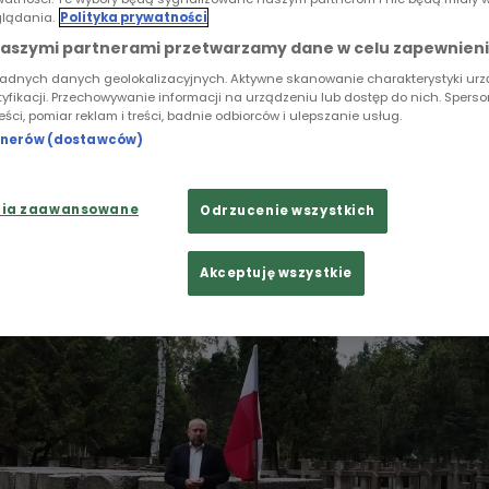
I DOKUMENTU
lądania.
Polityka prywatności
naszymi partnerami przetwarzamy dane w celu zapewnieni
10) obchodziliśmy 61. rocznicę zakończenia Powstani
tnie dni walki o wolność stolicy? To jedno z pytań, k
ładnych danych geolokalizacyjnych. Aktywne skanowanie charakterystyki ur
tyfikacji. Przechowywanie informacji na urządzeniu lub dostęp do nich. Spers
i – przyjaciel Powstańców. Mężczyzna wychował się
reści, pomiar reklam i treści, badnie odbiorców i ulepszanie usług.
rodzinie nie było Powstańców, ale historia 1944 roku 
rtnerów (dostawców)
nia zaawansowane
Odrzucenie wszystkich
Akceptuję wszystkie