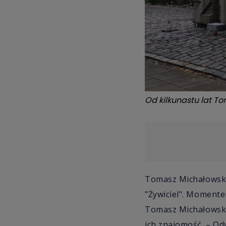
Od kilkunastu lat T
Tomasz Michałowski 
"Żywiciel". Moment
Tomasz Michałowski 
ich znajomość. – O