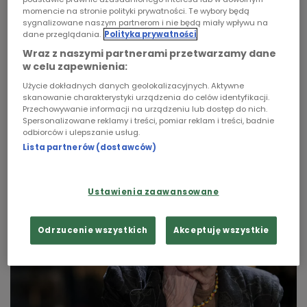
Jej poezję uwielbiają Włosi i Holendrzy. Ci drudzy
momencie na stronie polityki prywatności. Te wybory będą
mówią, że jest jak malarstwo holenderskie - lubi
Chopin
sygnalizowane naszym partnerom i nie będą miały wpływu na
dane przeglądania.
Polityka prywatności
się przypatrywać detalom w różnym świetle, z
Podcasty
Wraz z naszymi partnerami przetwarzamy dane
różnej perspektywy. Również w USA wydania
w celu zapewnienia:
wierszy Wisławy Szymborskiej osiągnęły
Użycie dokładnych danych geolokalizacyjnych. Aktywne
bezprecedensowe nakłady, nikt nie napisał tak
skanowanie charakterystyki urządzenia do celów identyfikacji.
pięknego i uniwersalnego w odbiorze wiersza o
Przechowywanie informacji na urządzeniu lub dostęp do nich.
Spersonalizowane reklamy i treści, pomiar reklam i treści, badnie
tragedii z 11 września.
odbiorców i ulepszanie usług.
Lista partnerów (dostawców)
Ustawienia zaawansowane
Odrzucenie wszystkich
Akceptuję wszystkie