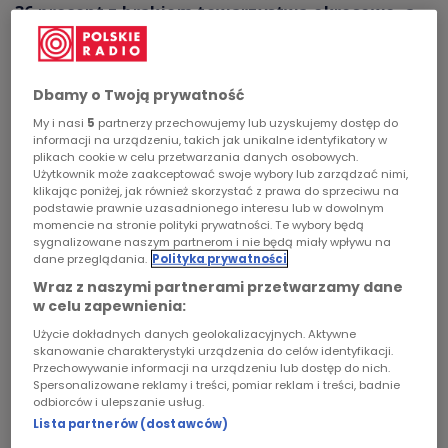
36 procent z brakiem towarzystwa okresowo, a
Chopin
niemal co piąty senior odczuwa samotność.
Samotność ma wpływ na jakość życia i zdrowie
Podcasty
psychiczne tej grupy społeczeństwa. W 2021 roku
Dbamy o Twoją prywatność
w Rybniku miasto wyremontowało starą
My i nasi
5
partnerzy przechowujemy lub uzyskujemy dostęp do
kamienicę. Znajduje się w niej osiem mieszkań,
informacji na urządzeniu, takich jak unikalne identyfikatory w
plikach cookie w celu przetwarzania danych osobowych.
w tym dwa mieszkania chronione. Jedno z
Użytkownik może zaakceptować swoje wybory lub zarządzać nimi,
mieszkań jest przeznaczone dla seniorek:
klikając poniżej, jak również skorzystać z prawa do sprzeciwu na
podstawie prawnie uzasadnionego interesu lub w dowolnym
mieszkają w nim trzy kobiety, które wcześniej
momencie na stronie polityki prywatności. Te wybory będą
się nie znały. Dzisiaj są zachwycone i uważają, że
sygnalizowane naszym partnerom i nie będą miały wpływu na
dane przeglądania.
Polityka prywatności
to był znakomity pomysł. To pierwszy taki
projekt w Polsce. Czy będą kolejne?
Wraz z naszymi partnerami przetwarzamy dane
w celu zapewnienia:
Użycie dokładnych danych geolokalizacyjnych. Aktywne
skanowanie charakterystyki urządzenia do celów identyfikacji.
Przechowywanie informacji na urządzeniu lub dostęp do nich.
Spersonalizowane reklamy i treści, pomiar reklam i treści, badnie
odbiorców i ulepszanie usług.
Lista partnerów (dostawców)