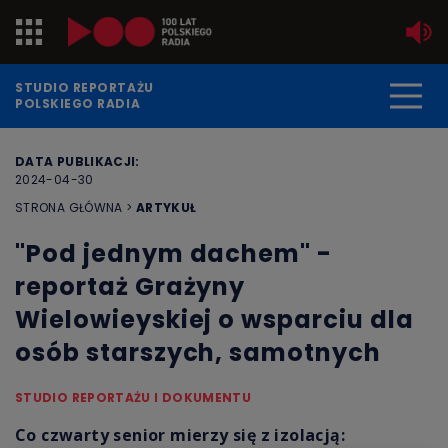
Jedynka
STUDIO REPORTAŻU
POLSKIEGO RADIA
Dwójka
DATA PUBLIKACJI:
2024-04-30
Trójka
STRONA GŁÓWNA
>
ARTYKUŁ
Czwórka
"Pod jednym dachem" -
reportaż Grażyny
PR24
Wielowieyskiej o wsparciu dla
Poland
osób starszych, samotnych
Kierowcy
STUDIO REPORTAŻU I DOKUMENTU
Dzieci
Co czwarty senior mierzy się z izolacją: