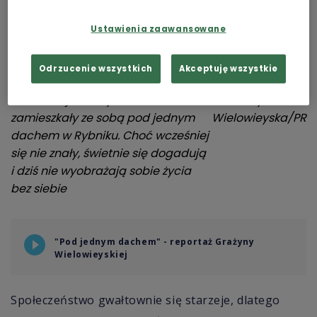
Ustawienia zaawansowane
Odrzucenie wszystkich
Akceptuję wszystkie
Dwie Felicje i Marysia w 2022 roku
fot.
Grażyna
zamieszkały ze sobą pod jednym
Wielowieyska/PR
dachem w Rybniku. Choć wcześniej
się nie znały, świetnie się dogadują
i dziś nie wyobrażają sobie życia
bez siebie
"Pod jednym dachem" - reportaż Grażyny
Wielowieyskiej
Społeczeństwo gwałtownie się starzeje, dlatego