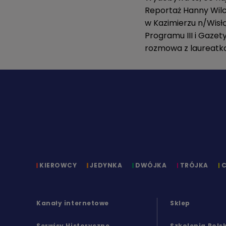
Reportaż Hanny Wilc
w Kazimierzu n/Wisł
Programu III i Gaze
rozmowa z laureatk
KIEROWCY
JEDYNKA
DWÓJKA
TRÓJKA
Kanały internetowe
Sklep
Serwisy Historyczne
Szkolenia Pols