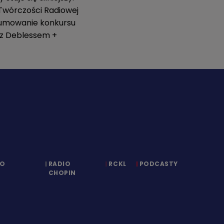
Twórczości Radiowej
dsumowanie konkursu
usz Deblessem +
IO
RADIO
RCKL
PODCASTY
CHOPIN