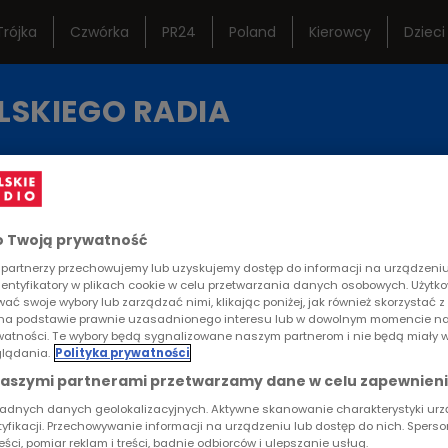
Trójka
Czwórka
PR24
Poland
Kierowcy
Dzieci
ternetowe
Studio Reportażu
Ramó
LSKIEGO RADIA
Polskiego Radia
istoryczne
Teatr Polskiego Radia
Często
KA
REPORTAŻE
KONTAKT
Orkiestra Polskiego
Lektur
Radia w Warszawie
 Twoją prywatność
RTYKUŁ
partnerzy przechowujemy lub uzyskujemy dostęp do informacji na urządzeniu,
dentyfikatory w plikach cookie w celu przetwarzania danych osobowych. Użytk
 tyle muszę przeżyć"
ać swoje wybory lub zarządzać nimi, klikając poniżej, jak również skorzystać 
na podstawie prawnie uzasadnionego interesu lub w dowolnym momencie na
rywatności. Te wybory będą sygnalizowane naszym partnerom i nie będą miały 
lądania.
Polityka prywatności
naszymi partnerami przetwarzamy dane w celu zapewnieni
inęło 4 lata od wybuchu gazu, który spowodował zaw
ładnych danych geolokalizacyjnych. Aktywne skanowanie charakterystyki ur
tedy 22 osoby, m.in. rodzice i siostra 15-letniej Jus
tyfikacji. Przechowywanie informacji na urządzeniu lub dostęp do nich. Spers
reści, pomiar reklam i treści, badnie odbiorców i ulepszanie usług.