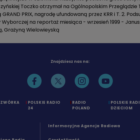
zyńskiej Toczko otrzymał na Ogólnopolskim Przeglądzie 
ą GRAND PRIX, nagrodę ufundowaną przez KRR i T. 2. Po
ty Wyborczej na reportaż miesiąca - wrzesień 1999 - Jan
ą, Grażyną Wielowieyską
Znajdziesz nas na:
CZWÓRKA
POLSKIE RADIO
RADIO
POLSKIE RAD
24
POLAND
DZIECIOM
Informacyjna Agencja Radiowa
kiego Radia
Częstotliwość