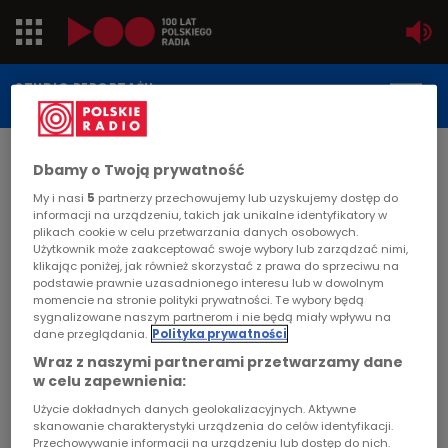
Jedynka
STUDIO REPORTAŻU
POLSKIEGO RADIA
Dwójka
DATA PUBLIKACJI:
Dbamy o Twoją prywatność
1999-11-29
Trójka
My i nasi
5
partnerzy przechowujemy lub uzyskujemy dostęp do
STRONA GŁÓWNA
>
ARTYKUŁ
informacji na urządzeniu, takich jak unikalne identyfikatory w
Czwórka
plikach cookie w celu przetwarzania danych osobowych.
"Prosto z Belgradu"
Użytkownik może zaakceptować swoje wybory lub zarządzać nimi,
klikając poniżej, jak również skorzystać z prawa do sprzeciwu na
PR24
podstawie prawnie uzasadnionego interesu lub w dowolnym
MIGRACJA
momencie na stronie polityki prywatności. Te wybory będą
sygnalizowane naszym partnerom i nie będą miały wpływu na
Poland
"Kosowo z daleka" - dźwiękowy list wysłany w
dane przeglądania.
Polityka prywatności
eter do Jana Nowakowskiego z Belgradu,
Wraz z naszymi partnerami przetwarzamy dane
Kierowcy
w celu zapewnienia:
którego autorka poszukiwała podczas operacji
NATO ponad pół roku pozostawał bez
Użycie dokładnych danych geolokalizacyjnych. Aktywne
Dzieci
skanowanie charakterystyki urządzenia do celów identyfikacji.
odpowiedzi. Przed kilkoma dniami bohater tego
Przechowywanie informacji na urządzeniu lub dostęp do nich.