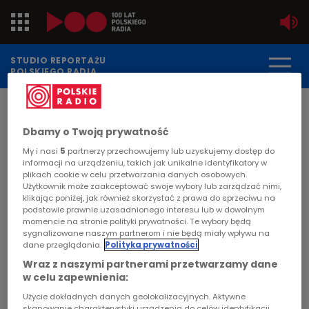
Jedynka
STUDIO REPORTAŻU
POLSKIEGO RADIA
Dwójka
DATA PUBLIKACJI:
2000-08-16
Trójka
Dbamy o Twoją prywatność
STRONA GŁÓWNA
>
ARTYKUŁ
My i nasi
5
partnerzy przechowujemy lub uzyskujemy dostęp do
Czwórka
informacji na urządzeniu, takich jak unikalne identyfikatory w
"Maszerują strzelcy..."
plikach cookie w celu przetwarzania danych osobowych.
Użytkownik może zaakceptować swoje wybory lub zarządzać nimi,
PR24
klikając poniżej, jak również skorzystać z prawa do sprzeciwu na
MIGRACJA
podstawie prawnie uzasadnionego interesu lub w dowolnym
momencie na stronie polityki prywatności. Te wybory będą
Poland
W 1914 spod krakowskich Oleandrów wyruszyli
sygnalizowane naszym partnerom i nie będą miały wpływu na
dane przeglądania.
Polityka prywatności
Strzelcy z I Kompani Kadrowej Józefa
Kierowcy
Wraz z naszymi partnerami przetwarzamy dane
Piłsudskiego, w okresie II Rzeczpospolitej tym
w celu zapewnienia:
samym szlakiem szła młodzież, członkowie
Dzieci
Użycie dokładnych danych geolokalizacyjnych. Aktywne
organizacji strzeleckich. Po 1945 marsze były
skanowanie charakterystyki urządzenia do celów identyfikacji.