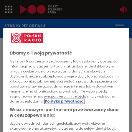
Jedynka
STUDIO REPORTAŻU
POLSKIEGO RADIA
Dwójka
DATA PUBLIKACJI:
Dbamy o Twoją prywatność
2004-08-19
Trójka
STRONA GŁÓWNA
>
ARTYKUŁ
My i nasi
5
partnerzy przechowujemy lub uzyskujemy dostęp do
informacji na urządzeniu, takich jak unikalne identyfikatory w
Czwórka
plikach cookie w celu przetwarzania danych osobowych.
"Skok"
Użytkownik może zaakceptować swoje wybory lub zarządzać nimi,
klikając poniżej, jak również skorzystać z prawa do sprzeciwu na
PR24
podstawie prawnie uzasadnionego interesu lub w dowolnym
MIGRACJA
momencie na stronie polityki prywatności. Te wybory będą
sygnalizowane naszym partnerom i nie będą miały wpływu na
Poland
Co roku w czasie wakacji wielu młodych
dane przeglądania.
Polityka prywatności
mężczyzn prześciga się w skokach do wody na
Wraz z naszymi partnerami przetwarzamy dane
Kierowcy
główkę. Dla niektórych z nich taki skok staje się
w celu zapewnienia:
ostatnim skokiem w życiu. Bohater reportażu
Użycie dokładnych danych geolokalizacyjnych. Aktywne
Dzieci
jako 16-latek uszkodził sobie w ten sposób
skanowanie charakterystyki urządzenia do celów identyfikacji.