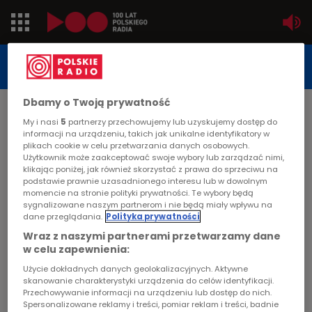
Jedynka
STUDIO REPORTAŻU
POLSKIEGO RADIA
Dwójka
Dbamy o Twoją prywatność
DATA PUBLIKACJI:
My i nasi
5
partnerzy przechowujemy lub uzyskujemy dostęp do
2004-08-23
Trójka
informacji na urządzeniu, takich jak unikalne identyfikatory w
STRONA GŁÓWNA
>
ARTYKUŁ
plikach cookie w celu przetwarzania danych osobowych.
Użytkownik może zaakceptować swoje wybory lub zarządzać nimi,
Czwórka
klikając poniżej, jak również skorzystać z prawa do sprzeciwu na
"Album rodzinny Miłoszów"
podstawie prawnie uzasadnionego interesu lub w dowolnym
momencie na stronie polityki prywatności. Te wybory będą
PR24
sygnalizowane naszym partnerom i nie będą miały wpływu na
MIGRACJA
dane przeglądania.
Polityka prywatności
Poland
Trzy lata temu gdy Czesław Miłosz obchodził
Wraz z naszymi partnerami przetwarzamy dane
w celu zapewnienia:
swoje 90 urodziny Barbara Grebecka namówiła
Kierowcy
rodzine poety Grażynę i Andrzeja Miłoszów na
Użycie dokładnych danych geolokalizacyjnych. Aktywne
skanowanie charakterystyki urządzenia do celów identyfikacji.
wspomnienia przy rodzinnym albumie ze starymi
Przechowywanie informacji na urządzeniu lub dostęp do nich.
Dzieci
zdjęciami.
Spersonalizowane reklamy i treści, pomiar reklam i treści, badnie