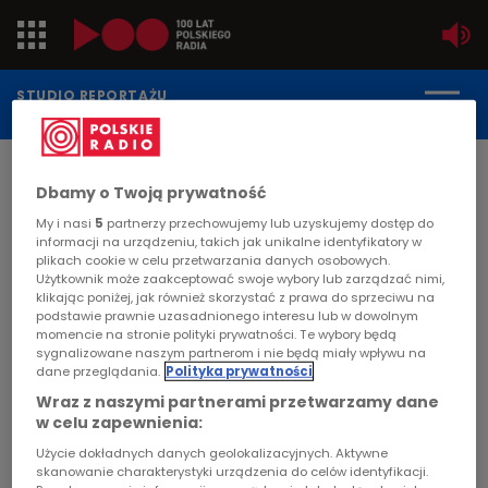
Jedynka
STUDIO REPORTAŻU
POLSKIEGO RADIA
Dwójka
DATA PUBLIKACJI:
Dbamy o Twoją prywatność
2005-05-18
Trójka
My i nasi
5
partnerzy przechowujemy lub uzyskujemy dostęp do
STRONA GŁÓWNA
>
ARTYKUŁ
informacji na urządzeniu, takich jak unikalne identyfikatory w
Czwórka
plikach cookie w celu przetwarzania danych osobowych.
"Adopcja na wieczność"
Użytkownik może zaakceptować swoje wybory lub zarządzać nimi,
klikając poniżej, jak również skorzystać z prawa do sprzeciwu na
(powtórzenie)
PR24
podstawie prawnie uzasadnionego interesu lub w dowolnym
momencie na stronie polityki prywatności. Te wybory będą
sygnalizowane naszym partnerom i nie będą miały wpływu na
Poland
MIGRACJA
dane przeglądania.
Polityka prywatności
Młoda pielęgniarka, pracująca w hospicjum dla
Wraz z naszymi partnerami przetwarzamy dane
Kierowcy
w celu zapewnienia:
dzieci, pokochała 2,5-letnią chorą na raka
Użycie dokładnych danych geolokalizacyjnych. Aktywne
dziewczynkę, pozostawioną w hospicjum przez
Dzieci
skanowanie charakterystyki urządzenia do celów identyfikacji.
rodziców. Mimo że przed dzieckiem jest bardzo