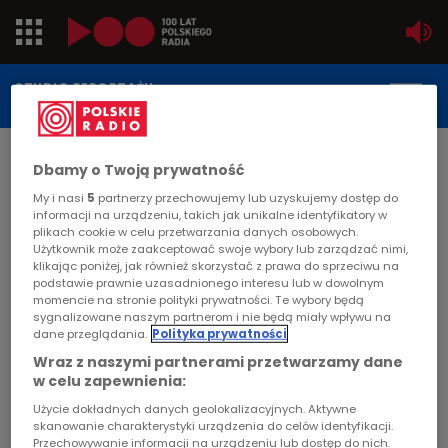
Jedynka
STUDIO REPORTAŻU
POLSKIEGO RADIA
Dwójka
DATA PUBLIKACJI:
Dbamy o Twoją prywatność
2005-06-02
Trójka
My i nasi
5
partnerzy przechowujemy lub uzyskujemy dostęp do
STRONA GŁÓWNA
>
ARTYKUŁ
informacji na urządzeniu, takich jak unikalne identyfikatory w
Czwórka
plikach cookie w celu przetwarzania danych osobowych.
"Wypłyń na głębię"
Użytkownik może zaakceptować swoje wybory lub zarządzać nimi,
klikając poniżej, jak również skorzystać z prawa do sprzeciwu na
PR24
podstawie prawnie uzasadnionego interesu lub w dowolnym
MIGRACJA
momencie na stronie polityki prywatności. Te wybory będą
sygnalizowane naszym partnerom i nie będą miały wpływu na
Poland
Autorki uczestniczą w niezwykłym spotkaniu
dane przeglądania.
Polityka prywatności
młodzieży związanym z czasem "wielkiego
Wraz z naszymi partnerami przetwarzamy dane
Kierowcy
w celu zapewnienia:
czuwania" przy Janie Pawle II w czasie jego
choroby i zbliżającej się śmierci. Dzieje się to pod
Użycie dokładnych danych geolokalizacyjnych. Aktywne
Dzieci
skanowanie charakterystyki urządzenia do celów identyfikacji.
Poznaniem na górze wejścia w Trzecie
Przechowywanie informacji na urządzeniu lub dostęp do nich.