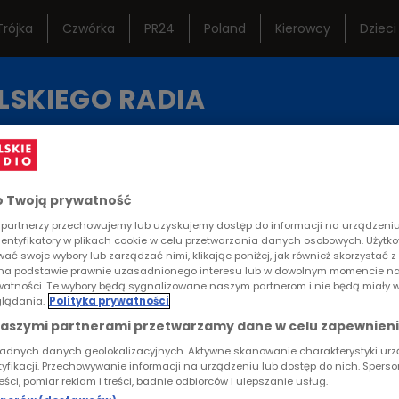
Trójka
Czwórka
PR24
Poland
Kierowcy
Dzieci
ternetowe
Studio Reportażu
Ramó
LSKIEGO RADIA
Polskiego Radia
istoryczne
Teatr Polskiego Radia
Często
KA
REPORTAŻE
KONTAKT
Orkiestra Polskiego
Lektur
Radia w Warszawie
 Twoją prywatność
partnerzy przechowujemy lub uzyskujemy dostęp do informacji na urządzeniu,
RTYKUŁ
dentyfikatory w plikach cookie w celu przetwarzania danych osobowych. Użytk
ać swoje wybory lub zarządzać nimi, klikając poniżej, jak również skorzystać 
ie z reportażem"
na podstawie prawnie uzasadnionego interesu lub w dowolnym momencie na
rywatności. Te wybory będą sygnalizowane naszym partnerom i nie będą miały 
lądania.
Polityka prywatności
naszymi partnerami przetwarzamy dane w celu zapewnieni
ładnych danych geolokalizacyjnych. Aktywne skanowanie charakterystyki ur
ię ostatnie spotkanie z publicznością z okazji jubileu
tyfikacji. Przechowywanie informacji na urządzeniu lub dostęp do nich. Spers
które uświetniła swoim występem Tamara Kalinowska 
reści, pomiar reklam i treści, badnie odbiorców i ulepszanie usług.