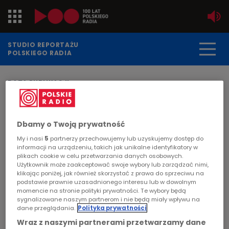
Jedynka
STUDIO REPORTAŻU
POLSKIEGO RADIA
Dwójka
DATA PUBLIKACJI:
2007-02-05
Trójka
STRONA GŁÓWNA
>
ARTYKUŁ
Czwórka
Dbamy o Twoją prywatność
"Studniówka"
My i nasi
5
partnerzy przechowujemy lub uzyskujemy dostęp do
PR24
informacji na urządzeniu, takich jak unikalne identyfikatory w
MIGRACJA
plikach cookie w celu przetwarzania danych osobowych.
Użytkownik może zaakceptować swoje wybory lub zarządzać nimi,
Poland
Studniówka to dla uczniów szkół średnich
klikając poniżej, jak również skorzystać z prawa do sprzeciwu na
podstawie prawnie uzasadnionego interesu lub w dowolnym
pierwszy bal, na którym czują się już dorośli.
momencie na stronie polityki prywatności. Te wybory będą
Kierowcy
Przypadek przedstawiony w reportażu ukazuje
sygnalizowane naszym partnerom i nie będą miały wpływu na
dane przeglądania.
Polityka prywatności
sytuację, w której przebieg wydarzeń wymknął
Dzieci
się spod kontroli organizatorów. Nikt nie
Wraz z naszymi partnerami przetwarzamy dane