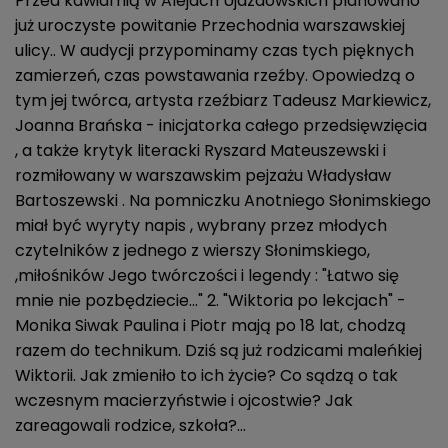
Przed kawiarnią w Alejach Ujazdowskich planowano
już uroczyste powitanie Przechodnia warszawskiej
ulicy.. W audycji przypominamy czas tych pięknych
zamierzeń, czas powstawania rzeźby. Opowiedzą o
tym jej twórca, artysta rzeźbiarz Tadeusz Markiewicz,
Joanna Brańska - inicjatorka całego przedsięwzięcia
, a także krytyk literacki Ryszard Mateuszewski i
rozmiłowany w warszawskim pejzażu Władysław
Bartoszewski . Na pomniczku Anotniego Słonimskiego
miał być wyryty napis , wybrany przez młodych
czytelników z jednego z wierszy Słonimskiego,
,miłośników Jego twórczości i legendy : "Łatwo się
mnie nie pozbędziecie..." 2. "Wiktoria po lekcjach" -
Monika Siwak Paulina i Piotr mają po 18 lat, chodzą
razem do technikum. Dziś są już rodzicami maleńkiej
Wiktorii. Jak zmieniło to ich życie? Co sądzą o tak
wczesnym macierzyństwie i ojcostwie? Jak
zareagowali rodzice, szkoła?...