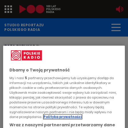
Jedynka
STUDIO REPORTAŻU
POLSKIEGO RADIA
Dwójka
DATA PUBLIKACJI:
2007-12-03
Trójka
STRONA GŁÓWNA
>
ARTYKUŁ
Czwórka
Dbamy o Twoją prywatność
"Studio Reportażu i Dokumentu
My i nasi
5
partnerzy przechowujemy lub uzyskujemy dostęp do
prezentuje"
PR24
informacji na urządzeniu, takich jak unikalne identyfikatory w
plikach cookie w celu przetwarzania danych osobowych.
Użytkownik może zaakceptować swoje wybory lub zarządzać nimi,
Poland
MIGRACJA
klikając poniżej, jak również skorzystać z prawa do sprzeciwu na
podstawie prawnie uzasadnionego interesu lub w dowolnym
O niezapomnianej postaci Antoniego
momencie na stronie polityki prywatności. Te wybory będą
Kierowcy
Słonimskiego.
sygnalizowane naszym partnerom i nie będą miały wpływu na
dane przeglądania.
Polityka prywatności
Dzieci
Wraz z naszymi partnerami przetwarzamy dane