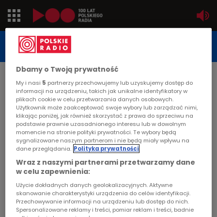
Jedynka
STUDIO REPORTAŻU
POLSKIEGO RADIA
Dwójka
Dbamy o Twoją prywatność
DATA PUBLIKACJI:
My i nasi
5
partnerzy przechowujemy lub uzyskujemy dostęp do
2008-03-12
Trójka
informacji na urządzeniu, takich jak unikalne identyfikatory w
plikach cookie w celu przetwarzania danych osobowych.
STRONA GŁÓWNA
>
ARTYKUŁ
Użytkownik może zaakceptować swoje wybory lub zarządzać nimi,
Czwórka
klikając poniżej, jak również skorzystać z prawa do sprzeciwu na
"Katastrofa w Galerii"
podstawie prawnie uzasadnionego interesu lub w dowolnym
momencie na stronie polityki prywatności. Te wybory będą
PR24
sygnalizowane naszym partnerom i nie będą miały wpływu na
MIGRACJA
dane przeglądania.
Polityka prywatności
Poland
Katastrofa budowlana w Białymstoku. We
Wraz z naszymi partnerami przetwarzamy dane
w celu zapewnienia:
wtorek zawaliła się ściana w Galerii Alfa. Zginął
Kierowcy
Użycie dokładnych danych geolokalizacyjnych. Aktywne
człowiek a drugi jest ranny i przebywa w
skanowanie charakterystyki urządzenia do celów identyfikacji.
szpitalu. Dlaczego musiało do tego dojść?
Przechowywanie informacji na urządzeniu lub dostęp do nich.
Dzieci
Spersonalizowane reklamy i treści, pomiar reklam i treści, badnie