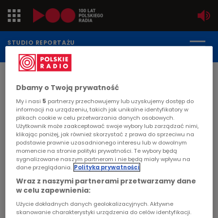
Jedynka
STUDIO REPORTAŻU
POLSKIEGO RADIA
Dwójka
DATA PUBLIKACJI:
Dbamy o Twoją prywatność
2008-05-07
Trójka
STRONA GŁÓWNA
>
ARTYKUŁ
My i nasi
5
partnerzy przechowujemy lub uzyskujemy dostęp do
informacji na urządzeniu, takich jak unikalne identyfikatory w
Czwórka
plikach cookie w celu przetwarzania danych osobowych.
"Szymon z Czaplinka"
Użytkownik może zaakceptować swoje wybory lub zarządzać nimi,
klikając poniżej, jak również skorzystać z prawa do sprzeciwu na
PR24
podstawie prawnie uzasadnionego interesu lub w dowolnym
MIGRACJA
momencie na stronie polityki prywatności. Te wybory będą
sygnalizowane naszym partnerom i nie będą miały wpływu na
Poland
Szymon Godziemba - Trytek ma 19 lat, gra na
dane przeglądania.
Polityka prywatności
gitarze, syntezatorze, pianinie i klarnecie. Mimo
Wraz z naszymi partnerami przetwarzamy dane
Kierowcy
młodego wieku od dwóch lat prowadzi 24-
w celu zapewnienia:
osobowy chór "Voca", dyryguje orkiestrą i
Użycie dokładnych danych geolokalizacyjnych. Aktywne
Dzieci
komponuje utwory muzyczne.
skanowanie charakterystyki urządzenia do celów identyfikacji.