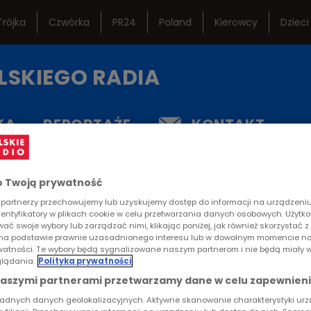
Trójka
Czwórka
PR24
Poland
Kierowcy
Dzieci
ternetowe
Studio Reportażu
Ramó
LSKIEGO RADIA
Polskiego Radia
istoryczne
Teatr Polskiego Radia
Często
KA
REPORTAŻE
KONTAKT
Orkiestra Polskiego
Lektur
Radia w Warszawie
 Twoją prywatność
RTYKUŁ
partnerzy przechowujemy lub uzyskujemy dostęp do informacji na urządzeniu,
krąg"
dentyfikatory w plikach cookie w celu przetwarzania danych osobowych. Użytk
ać swoje wybory lub zarządzać nimi, klikając poniżej, jak również skorzystać 
na podstawie prawnie uzasadnionego interesu lub w dowolnym momencie na
rywatności. Te wybory będą sygnalizowane naszym partnerom i nie będą miały 
lądania.
Polityka prywatności
yny z ośrodka wychowawczego, odnalazły coś wspólne
naszymi partnerami przetwarzamy dane w celu zapewnieni
o pewnym czasie pojawiło się coś więcej, poczucie bli
ładnych danych geolokalizacyjnych. Aktywne skanowanie charakterystyki ur