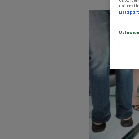
celów iden
reklamy i t
Lista pa
Ustawie