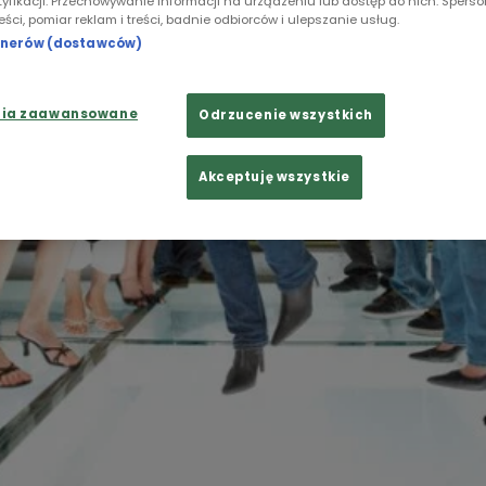
tyfikacji. Przechowywanie informacji na urządzeniu lub dostęp do nich. Spers
reści, pomiar reklam i treści, badnie odbiorców i ulepszanie usług.
rtnerów (dostawców)
nia zaawansowane
Odrzucenie wszystkich
Akceptuję wszystkie