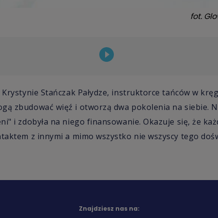
fot.
Glo
i Krystynie Stańczak Pałydze, instruktorce tańców w kręg
gą zbudować więź i otworzą dwa pokolenia na siebie. Na
ni" i zdobyła na niego finansowanie. Okazuje się, że każ
ntaktem z innymi a mimo wszystko nie wszyscy tego doś
Znajdziesz nas na: