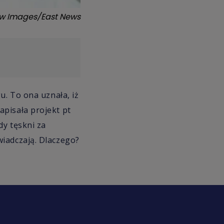
w Images/East News
u. To ona uznała, iż
pisała projekt pt
dy tęskni za
wiadczają. Dlaczego?