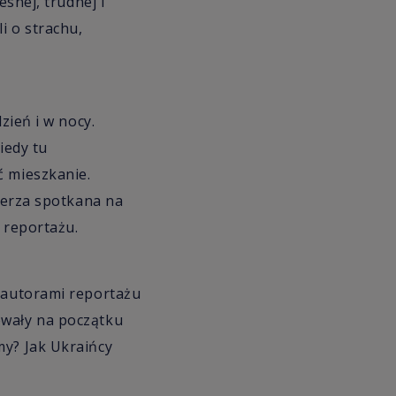
esnej, trudnej i
i o strachu,
zień i w nocy.
Kiedy tu
ć mieszkanie.
mierza spotkana na
 reportażu.
z autorami reportażu
owały na początku
my? Jak Ukraińcy