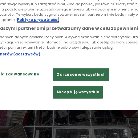
ie"
ać swoje wybory lub zarządzać nimi, klikając poniżej, jak również skorzystać 
na podstawie prawnie uzasadnionego interesu lub w dowolnym momencie na
I DOKUMENTU
rywatności. Te wybory będą sygnalizowane naszym partnerom i nie będą miały 
lądania.
Polityka prywatności
ełnoskalowej wojny w Ukrainie. Codziennie giną ludzie
naszymi partnerami przetwarzamy dane w celu zapewnieni
in i końca nie widać. 24 lutego 2022 roku Rosja napad
ładnych danych geolokalizacyjnych. Aktywne skanowanie charakterystyki ur
tyfikacji. Przechowywanie informacji na urządzeniu lub dostęp do nich. Spers
oniec wojny?
reści, pomiar reklam i treści, badnie odbiorców i ulepszanie usług.
rtnerów (dostawców)
nia zaawansowane
Odrzucenie wszystkich
Akceptuję wszystkie