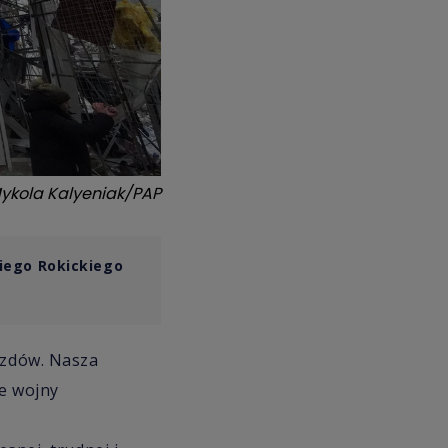
ykola Kalyeniak/PAP
niego Rokickiego
azdów. Nasza
ie wojny