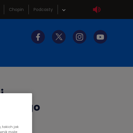
Chopin
Podcasty
wka
Sklep
tliwości
Szkolenia
y do słuchania
Akademia radiowa
i
ntoniego
 takich jak
ownik może