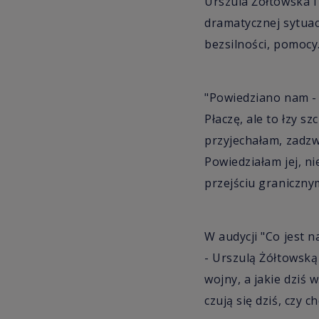
Urszula Żółtowska i 
dramatycznej sytuacj
bezsilności, pomocy
"Powiedziano nam - u
Płaczę, ale to łzy sz
przyjechałam, zadzw
Powiedziałam jej, ni
przejściu graniczny
W audycji "Co jest 
- Urszulą Żółtowską
wojny, a jakie dziś
czują się dziś, czy 