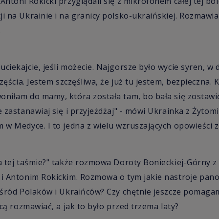
Antoni Rokicki przyglądali się z mikrofonem całej tej bol
i na Ukrainie i na granicy polsko-ukraińskiej. Rozmawial
.
ciekajcie, jeśli możecie. Najgorsze było wycie syren, w d
częścia. Jestem szczęśliwa, że już tu jestem, bezpieczna. 
oniłam do mamy, która została tam, bo bała się zostawi
e zastanawiaj się i przyjeżdżaj" - mówi Ukrainka z Żyto
m w Medyce. I to jedna z wielu wzruszających opowieści z
na tej taśmie?" także rozmowa Doroty Bonieckiej-Górny 
 i Antonim Rokickim. Rozmowa o tym jakie nastroje pan
 wśród Polaków i Ukraińców? Czy chętnie jeszcze pomaga
chcą rozmawiać, a jak to było przed trzema laty?