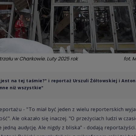
strzału w Charkowie. Luty 2025 rok
fot.
M
jest na tej taśmie?" i reportaż Urszuli Żółtowskiej i Anto
inne niż wszystkie"
eportażu - "To miał być jeden z wielu reporterskich wyj
". Ale okazało się inaczej. "O przeżyciach ludzi w czas
 jedną audycję. Ale nigdy z bliska" - dodają reportażyści.