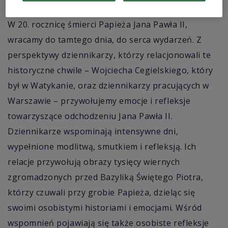
W 20. rocznicę śmierci Papieża Jana Pawła II,
wracamy do tamtego dnia, do serca wydarzeń. Z
perspektywy dziennikarzy, którzy relacjonowali te
historyczne chwile – Wojciecha Cegielskiego, który
był w Watykanie, oraz dziennikarzy pracujących w
Warszawie – przywołujemy emocje i refleksje
towarzyszące odchodzeniu Jana Pawła II.
Dziennikarze wspominają intensywne dni,
wypełnione modlitwą, smutkiem i refleksją. Ich
relacje przywołują obrazy tysięcy wiernych
zgromadzonych przed Bazyliką Świętego Piotra,
którzy czuwali przy grobie Papieża, dzieląc się
swoimi osobistymi historiami i emocjami. Wśród
wspomnień pojawiają się także osobiste refleksje