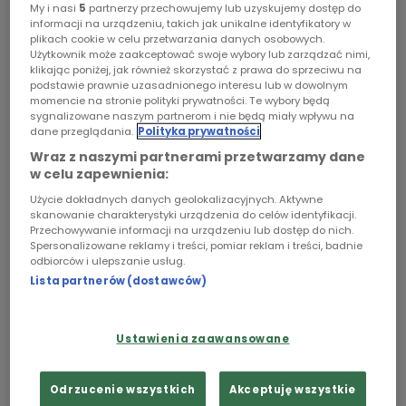
My i nasi
5
partnerzy przechowujemy lub uzyskujemy dostęp do
zgromadzonych w Watykanie.
informacji na urządzeniu, takich jak unikalne identyfikatory w
Chopin
plikach cookie w celu przetwarzania danych osobowych.
Użytkownik może zaakceptować swoje wybory lub zarządzać nimi,
Podcasty
klikając poniżej, jak również skorzystać z prawa do sprzeciwu na
podstawie prawnie uzasadnionego interesu lub w dowolnym
momencie na stronie polityki prywatności. Te wybory będą
sygnalizowane naszym partnerom i nie będą miały wpływu na
dane przeglądania.
Polityka prywatności
Wraz z naszymi partnerami przetwarzamy dane
w celu zapewnienia:
Użycie dokładnych danych geolokalizacyjnych. Aktywne
skanowanie charakterystyki urządzenia do celów identyfikacji.
Przechowywanie informacji na urządzeniu lub dostęp do nich.
Spersonalizowane reklamy i treści, pomiar reklam i treści, badnie
odbiorców i ulepszanie usług.
Lista partnerów (dostawców)
Muzeum Archidiecezjalne w
fot.
Krakowie
shutterstock
Ustawienia zaawansowane
"Ten dzień"- reportaż Joanny Bogusławskiej
Odrzucenie wszystkich
Akceptuję wszystkie