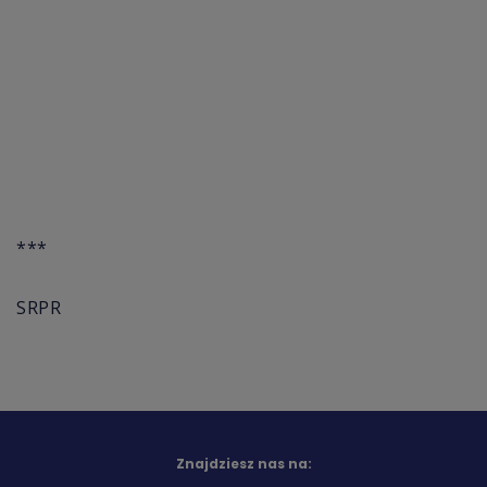
***
SRPR
Znajdziesz nas na: