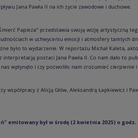
wpływu Jana Pawła II na ich życie zawodowe i duchowe.
Śmierć Papieża" przedstawia swoją wizję artystyczną te
dnościach w uchwyceniu emocji i atmosfery tamtych dni
ażne było to wydarzenie. W reportażu Michał Kaleta, akt
 interpretacją postaci Jana Pawła II. Co nam dało to pu
a nas wpłynęło i czy pozwoliło nam zrozumieć cierpienie 
zy współpracy z Alicją Głów, Aleksandrą Łapkiewicz i Pa
ń" emitowany był w środę (2 kwietnia 2025) o godz. 