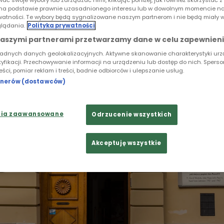
0. rocznicy śmierci Jana Pawła II. Dziennikarze i arty
ać swoje wybory lub zarządzać nimi, klikając poniżej, jak również skorzystać 
na podstawie prawnie uzasadnionego interesu lub w dowolnym momencie na
 towarzyszące tamtym dniom, przywołując obrazy tys
rywatności. Te wybory będą sygnalizowane naszym partnerom i nie będą miały 
Watykanie.
lądania.
Polityka prywatności
naszymi partnerami przetwarzamy dane w celu zapewnieni
ładnych danych geolokalizacyjnych. Aktywne skanowanie charakterystyki ur
tyfikacji. Przechowywanie informacji na urządzeniu lub dostęp do nich. Spers
reści, pomiar reklam i treści, badnie odbiorców i ulepszanie usług.
rtnerów (dostawców)
nia zaawansowane
Odrzucenie wszystkich
Akceptuję wszystkie