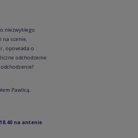
go niezwykłego
 na scenie,
or, opowiada o
bliczne odchodzenie
i odchodzenie?
włem Pawlicą.
18.40 na antenie