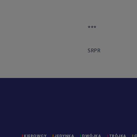
***
SRPR
KIEROWCY
JEDYNKA
DWÓJKA
TRÓJKA