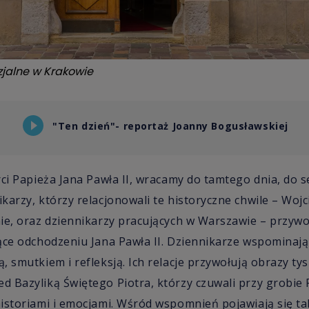
jalne w Krakowie
"Ten dzień"- reportaż Joanny Bogusławskiej
rci Papieża Jana Pawła II, wracamy do tamtego dnia, do 
karzy, którzy relacjonowali te historyczne chwile – Wojc
ie, oraz dziennikarzy pracujących w Warszawie – przywo
ące odchodzeniu Jana Pawła II. Dziennikarze wspominają
 smutkiem i refleksją. Ich relacje przywołują obrazy ty
 Bazyliką Świętego Piotra, którzy czuwali przy grobie P
istoriami i emocjami. Wśród wspomnień pojawiają się ta