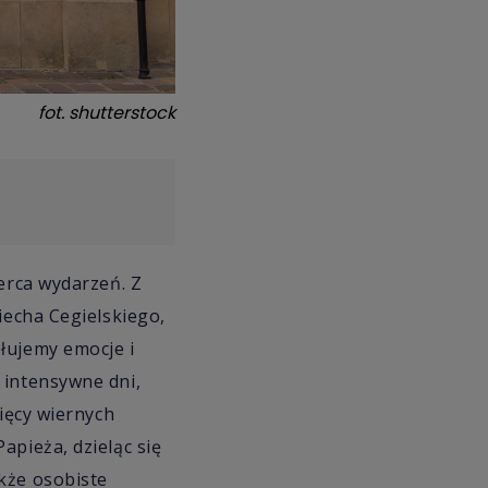
fot.
shutterstock
serca wydarzeń. Z
iecha Cegielskiego,
łujemy emocje i
 intensywne dni,
sięcy wiernych
apieża, dzieląc się
kże osobiste