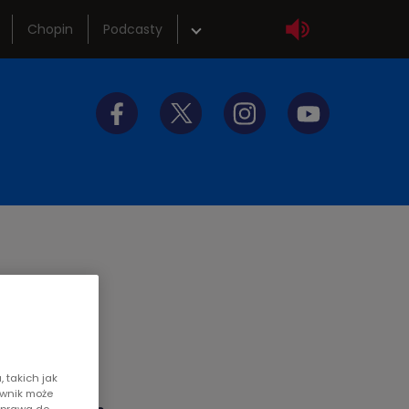
Chopin
Podcasty
wka
Sklep
tliwości
Szkolenia
y do słuchania
Akademia radiowa
 takich jak
ownik może