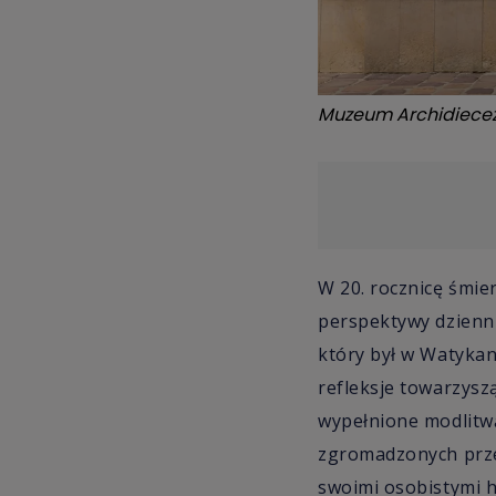
Muzeum Archidiecez
W 20. rocznicę śmie
perspektywy dzienni
który był w Watykan
refleksje towarzysz
wypełnione modlitwą,
zgromadzonych przed
swoimi osobistymi h