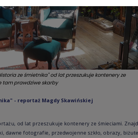
istoria ze śmietnika" od lat przeszukuje kontenery ze
je tam prawdziwe skarby
nika" - reportaż Magdy Skawińskiej
ortażu, od lat przeszukuje kontenery ze śmieciami. Zna
ki, dawne fotografie, przedwojenne szkło, obrazy, biżut