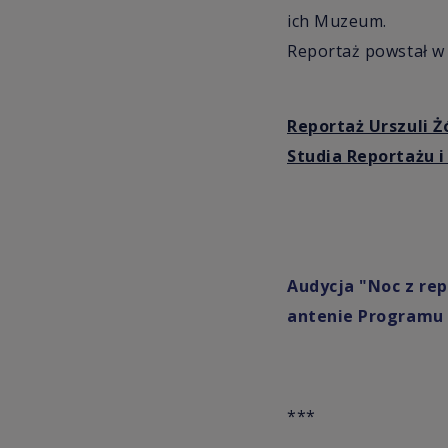
ich Muzeum.
Reportaż powstał w
Reportaż Urszuli Ż
Studia Reportażu 
Audycja "Noc z re
antenie Programu 
***