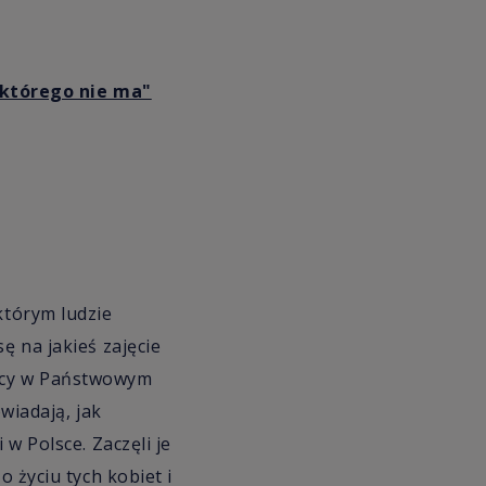
 którego nie ma"
którym ludzie
ę na jakieś zajęcie
racy w Państwowym
iadają, jak
 w Polsce. Zaczęli je
o życiu tych kobiet i