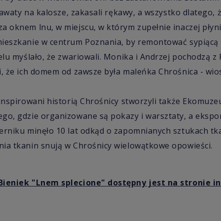
krawaty na kalosze, zakasali rękawy, a wszystko dlatego, 
a oknem lnu, w miejscu, w którym zupełnie inaczej płyni
ieszkanie w centrum Poznania, by remontować sypiącą 
elu myślało, że zwariowali. Monika i Andrzej pochodzą z 
i, że ich domem od zawsze była maleńka Chrośnica - wios
ainspirowani historią Chrośnicy stworzyli także Ekomuz
go, gdzie organizowane są pokazy i warsztaty, a ekspon
erniku minęło 10 lat odkąd o zapomnianych sztukach tka
ia tkanin snują w Chrośnicy wielowątkowe opowieści.
Bieniek "Lnem splecione" dostępny jest na stronie 