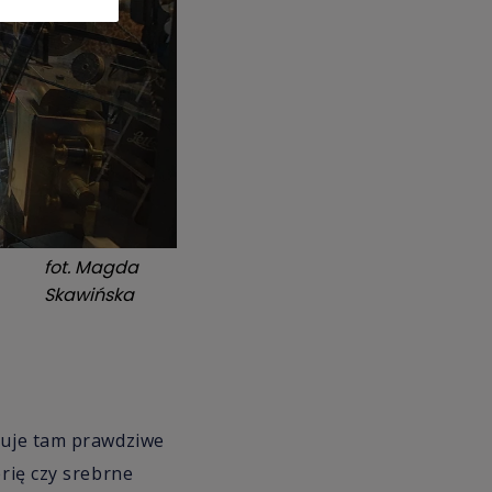
fot.
Magda
Skawińska
jduje tam prawdziwe
erię czy srebrne