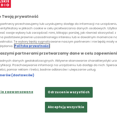
I DOKUMENTU
 Twoją prywatność
eportażem" o skarbach, które można znaleźć na osie
partnerzy przechowujemy lub uzyskujemy dostęp do informacji na urządzeniu,
dentyfikatory w plikach cookie w celu przetwarzania danych osobowych. Użytk
ajdowaniu sensu i niezwykłym połączeniu ludzi. O ob
ać swoje wybory lub zarządzać nimi, klikając poniżej, jak również skorzystać 
rza z Zielonej Górze a także historia kobiet z Bole
na podstawie prawnie uzasadnionego interesu lub w dowolnym momencie na
rywatności. Te wybory będą sygnalizowane naszym partnerom i nie będą miały 
PGR i opowiadają jak wyglądała praca w Państwow
lądania.
Polityka prywatności
naszymi partnerami przetwarzamy dane w celu zapewnieni
ładnych danych geolokalizacyjnych. Aktywne skanowanie charakterystyki ur
tyfikacji. Przechowywanie informacji na urządzeniu lub dostęp do nich. Spers
reści, pomiar reklam i treści, badnie odbiorców i ulepszanie usług.
rtnerów (dostawców)
nia zaawansowane
Odrzucenie wszystkich
Akceptuję wszystkie