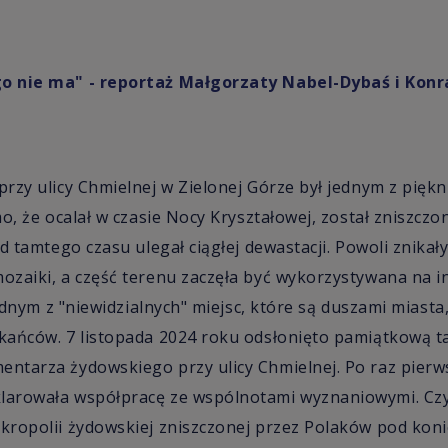
o nie ma" - reportaż Małgorzaty Nabel-Dybaś i Konr
rzy ulicy Chmielnej w Zielonej Górze był jednym z pięk
o, że ocalał w czasie Nocy Kryształowej, został zniszczo
od tamtego czasu ulegał ciągłej dewastacji. Powoli znik
zaiki, a część terenu zaczęła być wykorzystywana na in
jednym z "niewidzialnych" miejsc, które są duszami miast
ańców. 7 listopada 2024 roku odsłonięto pamiątkową ta
ntarza żydowskiego przy ulicy Chmielnej. Po raz pierw
arowała współpracę ze wspólnotami wyznaniowymi. Czy
ropolii żydowskiej zniszczonej przez Polaków pod konie