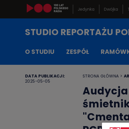
Jedynka
Dwójka
Kanały in
STUDIO REPORTAŻU
PO
Serwisy h
O STUDIU
ZESPÓŁ
RAMÓW
RCKL
DATA PUBLIKACJI:
STRONA GŁÓWNA
>
A
2025-05-05
Audycja 
śmietnik
"Cmentar