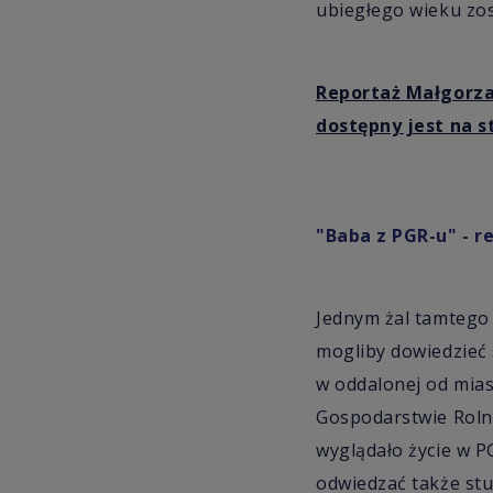
ubiegłego wieku zo
Reportaż Małgorza
dostępny jest na s
"Baba z PGR-u" - r
Jednym żal tamtego 
mogliby dowiedzieć s
w oddalonej od mia
Gospodarstwie Roln
wyglądało życie w PG
odwiedzać także stud