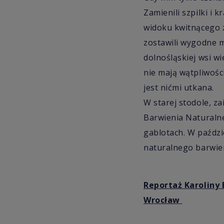
Zamienili szpilki i 
widoku kwitnącego z
zostawili wygodne m
dolnośląskiej wsi wi
nie mają wątpliwośc
jest nićmi utkana.
W starej stodole, z
Barwienia Naturalne
gablotach. W paździ
naturalnego barwien
Reportaż Karoliny 
Wrocław