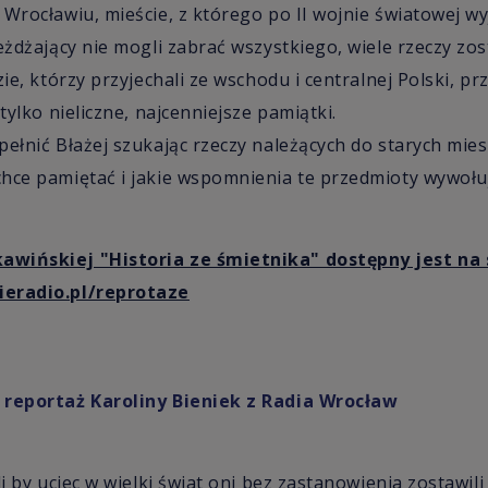
 Wrocławiu, mieście, z którego po II wojnie światowej wy
eżdżający nie mogli zabrać wszystkiego, wiele rzeczy został
zie, którzy przyjechali ze wschodu i centralnej Polski, pr
 tylko nieliczne, najcenniejsze pamiątki.
pełnić Błażej szukając rzeczy należących do starych mi
hce pamiętać i jakie wspomnienia te przedmioty wywołu
wińskiej "Historia ze śmietnika" dostępny jest na 
ieradio.pl/reprotaze
 reportaż Karoliny Bieniek z Radia Wrocław
li by uciec w wielki świat oni bez zastanowienia zostawili