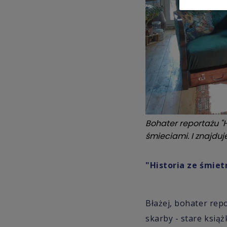
Bohater reportażu "H
śmieciami. I znajdu
"Historia ze śmiet
Błażej, bohater rep
skarby - stare książ