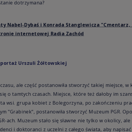
stanie dotrzymana?
ty Nabel-Dybaś i Konrada Stanglewicza "Cmentarz,
tronie internetowej Radia Zachód
eportaż Urszuli Żółtowskiej
czasu, ale część postanowiła stworzyć takiej miejsce, w 
ię o tamtych czasach. Miejsce, które też dałoby im szans
sta wsi. grupa kobiet z Bolegorzyna, po zakończeniu p
ym "Grabinek", postanowiła stworzyć Muzeum PGR. Opow
R-ach. Muzeum stało się sławne nie tylko w okolicy, ale i
enci i doktoranci z uczelni z całego świata, aby napisać 