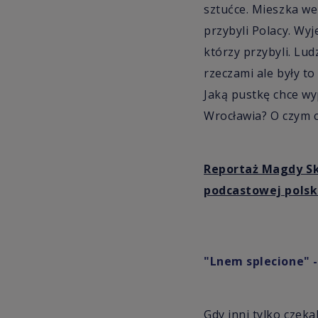
sztućce. Mieszka we
przybyli Polacy. Wyj
którzy przybyli. Lud
rzeczami ale były to
Jaką pustkę chce wy
Wrocławia? O czym c
Reportaż Magdy Ska
podcastowej polsk
"Lnem splecione" -
Gdy inni tylko czeka