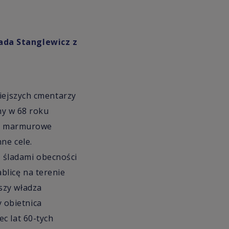
ada Stanglewicz z
niejszych cmentarzy
ny w 68 roku
ały marmurowe
ne cele.
a, śladami obecności
blicę na terenie
szy władza
 obietnica
c lat 60-tych