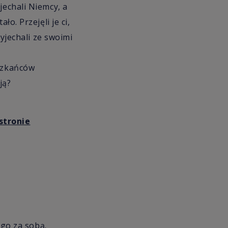
jechali Niemcy, a
o. Przejęli je ci,
zyjechali ze swoimi
eszkańców
ją?
stronie
 go za sobą.