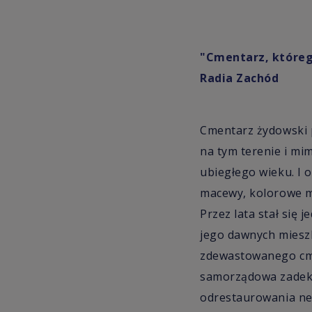
"Cmentarz, któreg
Radia Zachód
Cmentarz żydowski p
na tym terenie i mim
ubiegłego wieku. I 
macewy, kolorowe mo
Przez lata stał się 
jego dawnych mieszk
zdewastowanego cme
samorządowa zadekl
odrestaurowania nek