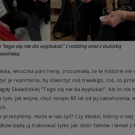
"tego się nie da wypłukać" z rodziną oraz z autorką
kawińską
ska, wnuczka pani Ireny, zrozumiała, że te historie nie
yć je reporterce, by stworzyć coś trwałego, coś, co prz
gdy Skawińskiej "Tego się nie da wypłukać". Ale to nie 
 tym, jak wojna, choć minęło 80 lat od jej zakończenia, 
ch.
e przeżyliśmy, może w nas żyć? Czy młodzi, którzy o niej
ków będą ją traktować tylko jak zbiór faktów i temat z