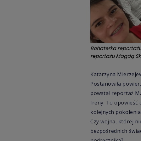
Bohaterka reportażu 
reportażu Magdą S
Katarzyna Mierzejew
Postanowiła powierz
powstał reportaż Ma
Ireny. To opowieść o
kolejnych pokolenia
Czy wojna, której ni
bezpośrednich świad
podręcznika?