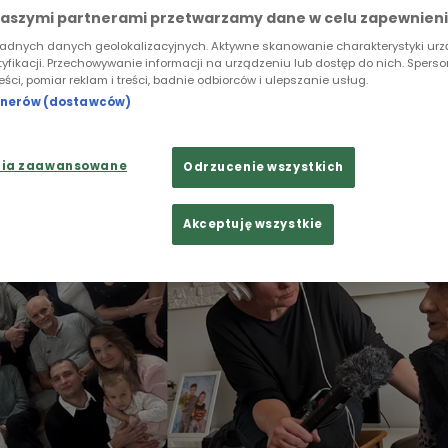
ą - nieproszone, ale silne. Pani Irena opowiada swoj
naszymi partnerami przetwarzamy dane w celu zapewnieni
potkaniu. Dla niej to potrzeba serca, dla wnuków - l
ładnych danych geolokalizacyjnych. Aktywne skanowanie charakterystyki ur
dręczniku. Z czasem zaczęli ją nagrywać. To opowieś
tyfikacji. Przechowywanie informacji na urządzeniu lub dostęp do nich. Spers
h losach rodziny. Są pełne emocji i detali. Stały się 
reści, pomiar reklam i treści, badnie odbiorców i ulepszanie usług.
m babci.
rtnerów (dostawców)
nia zaawansowane
Odrzucenie wszystkich
Akceptuję wszystkie