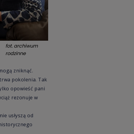
fot.
archiwum
rodzinne
 mogą zniknąć.
etrwa pokolenia. Tak
tylko opowieść pani
wciąż rezonuje w
 nie usłyszą od
 historycznego