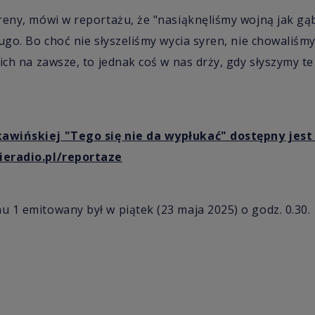
reny, mówi w reportażu, że "nasiąknęliśmy wojną jak gąb
ugo. Bo choć nie słyszeliśmy wycia syren, nie chowaliśmy
ich na zawsze, to jednak coś w nas drży, gdy słyszymy te 
wińskiej "Tego się nie da wypłukać" dostępny jest 
ieradio.pl/reportaze
 1 emitowany był w piątek (23 maja 2025) o godz. 0.30.