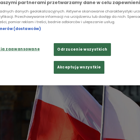
y nacjonaliści? Reportaż "Młodzi, aktywni, radykalni"
naszymi partnerami przetwarzamy dane w celu zapewnieni
 lęk, fascynację i kontrowersje. Olaga Mickiewicz w
ładnych danych geolokalizacyjnych. Aktywne skanowanie charakterystyki ur
ndium im. Jacka Stwory, przez ponad pół roku śledził
tyfikacji. Przechowywanie informacji na urządzeniu lub dostęp do nich. Spers
reści, pomiar reklam i treści, badnie odbiorców i ulepszanie usług.
 organizacji. Rozmawiała z ich liderami, uczestniczy
rtnerów (dostawców)
ć motywacje i emocje, które stoją za tym ruchem.
nia zaawansowane
Odrzucenie wszystkich
Akceptuję wszystkie