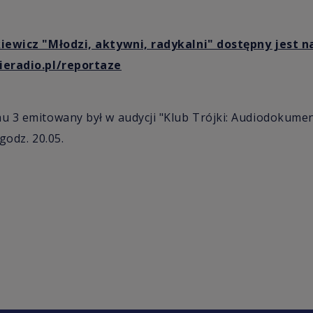
iewicz "Młodzi, aktywni, radykalni" dostępny jest n
ieradio.pl/reportaze
 3 emitowany był w audycji "Klub Trójki: Audiodokumen
godz. 20.05.