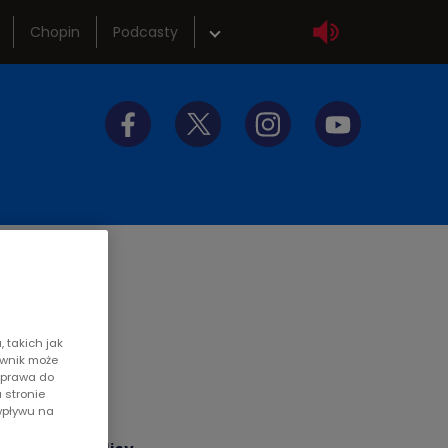
Chopin
Podcasty
wka
Sklep
tliwości
Szkolenia
y do słuchania
Akademia radiowa
 takich jak
wicz
ownik może
z prawa do
 stronie
wpływu na