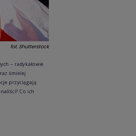
fot.
Shutterstock
nych – radykałowie
oraz śmielej
cje przyciągają
naliści? Co ich