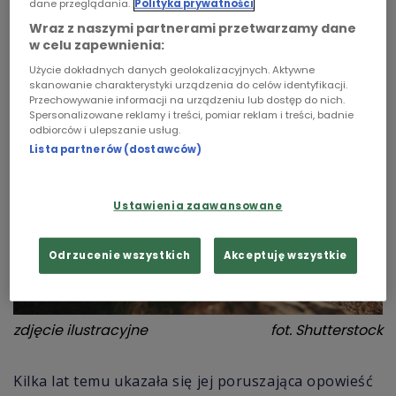
dane przeglądania.
Polityka prywatności
uczyła się mówić, chodzić, pisać. Z determinacją,
Chopin
Wraz z naszymi partnerami przetwarzamy dane
której źródłem była miłość do trójki dzieci i
w celu zapewnienia:
marzenie o napisaniu książki.
Podcasty
Użycie dokładnych danych geolokalizacyjnych. Aktywne
skanowanie charakterystyki urządzenia do celów identyfikacji.
Przechowywanie informacji na urządzeniu lub dostęp do nich.
Spersonalizowane reklamy i treści, pomiar reklam i treści, badnie
odbiorców i ulepszanie usług.
Lista partnerów (dostawców)
Ustawienia zaawansowane
Odrzucenie wszystkich
Akceptuję wszystkie
zdjęcie ilustracyjne
fot.
Shutterstock
Kilka lat temu ukazała się jej poruszająca opowieść