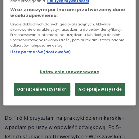
dane przeglądania.
Polityka prywatności
Chopin
Wraz z naszymi partnerami przetwarzamy dane
w celu zapewnienia:
Podcasty
Użycie dokładnych danych geolokalizacyjnych. Aktywne
skanowanie charakterystyki urządzenia do celów identyfikacji.
Przechowywanie informacji na urządzeniu lub dostęp do nich.
Spersonalizowane reklamy i treści, pomiar reklam i treści, badnie
odbiorców i ulepszanie usług.
Bożena
fot.
Bożena Navicka/archiwum
Lista partnerów (dostawców)
Navicka
prywatne
Prywatnie jestem mamą dwóch synów, żoną, córką,
Ustawienia zaawansowane
siostrą, rowerzystką, spacerowiczką, sąsiadką z
Odrzucenie wszystkich
Akceptuję wszystkie
Mokotowa i warszawianką z mazowieckiej wsi,
urodzoną w Płońsku.
Do Trójki przyszłam na praktyki dziennikarskie i
wpadłam po uszy w opowieść dźwiękową. Po 5-
letnich studiach na Uniwersytecie Warszawskim i