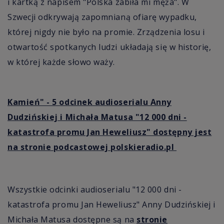
i kartką z napisem "Polska zabiła mi męża". W
Szwecji odkrywają zapomnianą ofiarę wypadku,
której nigdy nie było na promie. Zrządzenia losu i
otwartość spotkanych ludzi układają się w historię,
w której każde słowo waży.
Kamień" - 5 odcinek audioserialu Anny
Dudzińskiej i Michała Matusa "12 000 dni -
katastrofa promu Jan Heweliusz" dostępny jest
na stronie podcastowej polskieradio.pl
Wszystkie odcinki audioserialu
"12 000 dni -
k
atastrofa promu Jan Heweliusz"
Anny Dudzińskiej i
Michała Matusa dostępne są na
stronie