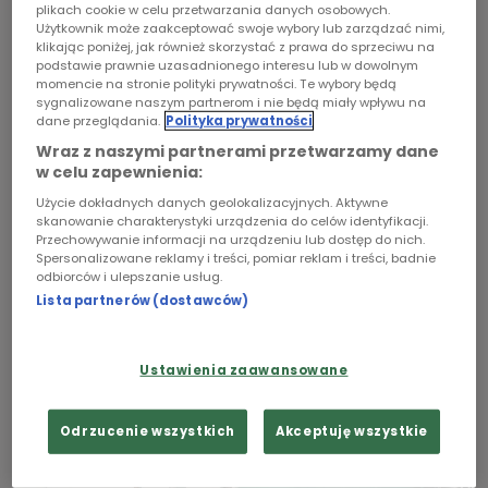
plikach cookie w celu przetwarzania danych osobowych.
W piątym odcinku audioserialu "12 000 dni -
Użytkownik może zaakceptować swoje wybory lub zarządzać nimi,
Chopin
katastrofa promu Jan Heweliusz" historia 11-
klikając poniżej, jak również skorzystać z prawa do sprzeciwu na
podstawie prawnie uzasadnionego interesu lub w dowolnym
letniej Agnieszki, która 32 lata temu straciła
Podcasty
momencie na stronie polityki prywatności. Te wybory będą
rodzinę na Heweliuszu oraz sześciu córek
sygnalizowane naszym partnerom i nie będą miały wpływu na
dane przeglądania.
Polityka prywatności
szwedzkiego kierowcy ciężarówki, który
Wraz z naszymi partnerami przetwarzamy dane
niespodziewanie znalazł się na polskim promie.
w celu zapewnienia:
Ciała ich ojca oraz mamy Agnieszki, nigdy nie
Użycie dokładnych danych geolokalizacyjnych. Aktywne
odnaleziono.
skanowanie charakterystyki urządzenia do celów identyfikacji.
Przechowywanie informacji na urządzeniu lub dostęp do nich.
Spersonalizowane reklamy i treści, pomiar reklam i treści, badnie
odbiorców i ulepszanie usług.
Lista partnerów (dostawców)
Ustawienia zaawansowane
Odrzucenie wszystkich
Akceptuję wszystkie