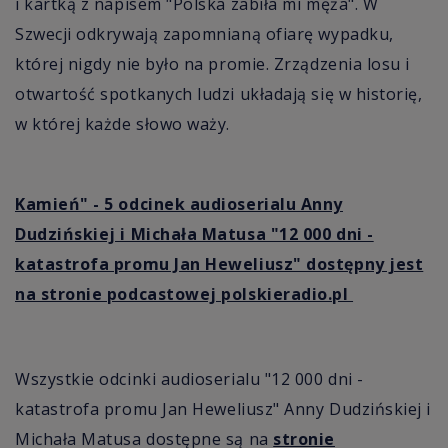
i kartką z napisem "Polska zabiła mi męża". W
Szwecji odkrywają zapomnianą ofiarę wypadku,
której nigdy nie było na promie. Zrządzenia losu i
otwartość spotkanych ludzi układają się w historię,
w której każde słowo waży.
Kamień" - 5 odcinek audioserialu Anny
Dudzińskiej i Michała Matusa "12 000 dni -
katastrofa promu Jan Heweliusz" dostępny jest
na stronie podcastowej polskieradio.pl
Wszystkie odcinki audioserialu
"12 000 dni -
k
atastrofa promu Jan Heweliusz"
Anny Dudzińskiej i
Michała Matusa dostępne są na
stronie