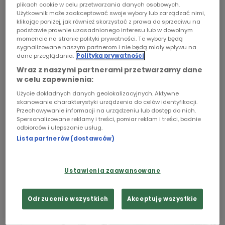
plikach cookie w celu przetwarzania danych osobowych.
W piątym odcinku audioserialu "12 000 dni -
Użytkownik może zaakceptować swoje wybory lub zarządzać nimi,
Chopin
katastrofa promu Jan Heweliusz" historia 11-
klikając poniżej, jak również skorzystać z prawa do sprzeciwu na
podstawie prawnie uzasadnionego interesu lub w dowolnym
letniej Agnieszki, która 32 lata temu straciła
Podcasty
momencie na stronie polityki prywatności. Te wybory będą
rodzinę na Heweliuszu oraz sześciu córek
sygnalizowane naszym partnerom i nie będą miały wpływu na
dane przeglądania.
Polityka prywatności
szwedzkiego kierowcy ciężarówki, który
Wraz z naszymi partnerami przetwarzamy dane
niespodziewanie znalazł się na polskim promie.
w celu zapewnienia:
Ciała ich ojca oraz mamy Agnieszki, nigdy nie
Użycie dokładnych danych geolokalizacyjnych. Aktywne
odnaleziono.
skanowanie charakterystyki urządzenia do celów identyfikacji.
Przechowywanie informacji na urządzeniu lub dostęp do nich.
Spersonalizowane reklamy i treści, pomiar reklam i treści, badnie
odbiorców i ulepszanie usług.
Lista partnerów (dostawców)
Ustawienia zaawansowane
Odrzucenie wszystkich
Akceptuję wszystkie