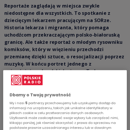
Reportaże zaglądają w miejsca zwykle
Chopin
niedostępne dla wszystkich. To spotkanie z
dziecięcym lekarzem pracującym na SORze.
Podcasty
Historia lekarza i migranta, który pomaga
uchodźcom przekraczającym polsko-białoruską
granicę. Ale także reportaż o młodym rysowniku
komiksów, który w więzieniu przechodzi
przemianę dzięki sztuce, o resocjalizacji poprzez
muzykę. W końcu portret jednego z
najważniejszych polskich pisarzy Tadeusza
Konwickiego.
Dbamy o Twoją prywatność
My i nasi
5
partnerzy przechowujemy lub uzyskujemy dostęp do
informacji na urządzeniu, takich jak unikalne identyfikatory w
plikach cookie w celu przetwarzania danych osobowych.
Użytkownik może zaakceptować swoje wybory lub zarządzać nimi,
klikając poniżej, jak również skorzystać z prawa do sprzeciwu na
podstawie prawnie uzasadnionego interesu lub w dowolnym