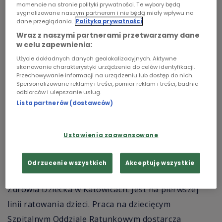
momencie na stronie polityki prywatności. Te wybory będą
sygnalizowane naszym partnerom i nie będą miały wpływu na
dane przeglądania.
Polityka prywatności
Wraz z naszymi partnerami przetwarzamy dane
w celu zapewnienia:
Użycie dokładnych danych geolokalizacyjnych. Aktywne
Orkiestra Polskiego Radia w
fot.
Cezary
skanowanie charakterystyki urządzenia do celów identyfikacji.
Warszawie
Piwowarski
Przechowywanie informacji na urządzeniu lub dostęp do nich.
Spersonalizowane reklamy i treści, pomiar reklam i treści, badnie
odbiorców i ulepszanie usług.
"Ptasie panaceum" - reportaż Jadwigi
Lista partnerów (dostawców)
Woźnikowskiej z Polskiego Radia Katowice
Ustawienia zaawansowane
Reportaż to spotkanie z doktorem Andrzejem
Bulandrą, chirurgiem dziecięcym, kierującym
Odrzucenie wszystkich
Akceptuję wszystkie
Centrum Urazowym w Górnośląskim Centrum
Zdrowia Dziecka w Katowicach. Jest na pierwszej
linii ratowania dzieci. Praca na dziecięcym
Szpitalnym Oddziale Ratunkowym dostarcza