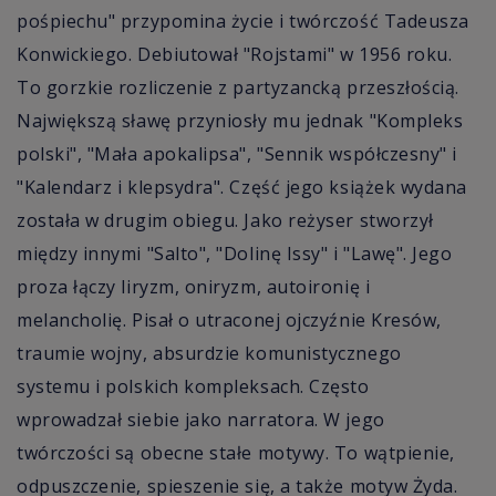
pośpiechu" przypomina życie i twórczość Tadeusza
Konwickiego. Debiutował "Rojstami" w 1956 roku.
To gorzkie rozliczenie z partyzancką przeszłością.
Największą sławę przyniosły mu jednak "Kompleks
polski", "Mała apokalipsa", "Sennik współczesny" i
"Kalendarz i klepsydra". Część jego książek wydana
została w drugim obiegu. Jako reżyser stworzył
między innymi "Salto", "Dolinę Issy" i "Lawę". Jego
proza łączy liryzm, oniryzm, autoironię i
melancholię. Pisał o utraconej ojczyźnie Kresów,
traumie wojny, absurdzie komunistycznego
systemu i polskich kompleksach. Często
wprowadzał siebie jako narratora. W jego
twórczości są obecne stałe motywy. To wątpienie,
odpuszczenie, spieszenie się, a także motyw Żyda.