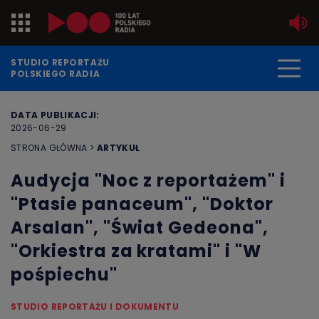
Jedynka
STUDIO REPORTAŻU
POLSKIEGO RADIA
Dwójka
DATA PUBLIKACJI:
2026-06-29
Trójka
STRONA GŁÓWNA
>
ARTYKUŁ
Czwórka
Audycja "Noc z reportażem" i
"Ptasie panaceum", "Doktor
PR24
Arsalan", "Świat Gedeona",
Poland
"Orkiestra za kratami" i "W
Kierowcy
pośpiechu"
Dzieci
STUDIO REPORTAŻU I DOKUMENTU