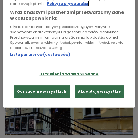
Lubuskiej w mediach społecznościowych post o
dane przeglądania.
Polityka prywatności
poszukiwaniu nowego pracownika. Kwota 4.900
Chopin
Wraz z naszymi partnerami przetwarzamy dane
złotych brutto. W kilka godzin pod ogłoszeniem
w celu zapewnienia:
Podcasty
wybuchła gorąca dyskusja o wyzysku, upadku
Użycie dokładnych danych geolokalizacyjnych. Aktywne
prestiżu kultury i braku szacunku dla
skanowanie charakterystyki urządzenia do celów identyfikacji.
Przechowywanie informacji na urządzeniu lub dostęp do nich.
pracowników z wyższym wykształceniem i
Spersonalizowane reklamy i treści, pomiar reklam i treści, badnie
stopniami naukowym
odbiorców i ulepszanie usług.
Lista partnerów (dostawców)
Ustawienia zaawansowane
Odrzucenie wszystkich
Akceptuję wszystkie