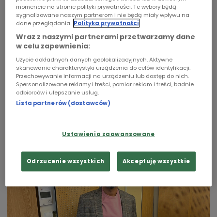
prowadzi w Elblągu tak zwane Męskie Kręgi. To
momencie na stronie polityki prywatności. Te wybory będą
Chopin
sygnalizowane naszym partnerom i nie będą miały wpływu na
grupa, która działa pod patronatem Fundacji
dane przeglądania.
Polityka prywatności
Masculinum z Warszawy. Zrzesza mężczyzn,
Wraz z naszymi partnerami przetwarzamy dane
Podcasty
którzy spotykają się raz w miesiącu, aby
w celu zapewnienia:
szczerze porozmawiać o swoim życiu. Mówienie o
Użycie dokładnych danych geolokalizacyjnych. Aktywne
własnych potrzebach i emocjach nadal jest dla
skanowanie charakterystyki urządzenia do celów identyfikacji.
Przechowywanie informacji na urządzeniu lub dostęp do nich.
wielu współczesnych mężczyzn sporym
Spersonalizowane reklamy i treści, pomiar reklam i treści, badnie
wyzwaniem. Wielu z nich bagatelizuje problemy
odbiorców i ulepszanie usług.
ze zdrowiem fizycznym, psychicznym i zgłasza
Lista partnerów (dostawców)
się po pomoc lekarza, dopiero kiedy dopada ich
życiowy kryzys.
Ustawienia zaawansowane
Odrzucenie wszystkich
Akceptuję wszystkie