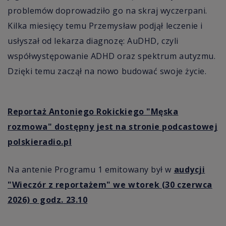
problemów doprowadziło go na skraj wyczerpani.
Kilka miesięcy temu Przemysław podjął leczenie i
usłyszał od lekarza diagnozę: AuDHD, czyli
współwystępowanie ADHD oraz spektrum autyzmu.
Dzięki temu zaczął na nowo budować swoje życie.
Reportaż Antoniego Rokickiego "Męska
rozmowa" dostępny jest na stronie podcastowej
polskieradio.pl
Na antenie Programu 1 emitowany był w
audycji
"Wieczór z reportażem" we wtorek (30 czerwca
2026) o godz. 23.10