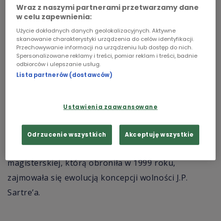
Wraz z naszymi partnerami przetwarzamy dane
Chopin
w celu zapewnienia:
Użycie dokładnych danych geolokalizacyjnych. Aktywne
Podcasty
skanowanie charakterystyki urządzenia do celów identyfikacji.
Przechowywanie informacji na urządzeniu lub dostęp do nich.
Spersonalizowane reklamy i treści, pomiar reklam i treści, badnie
odbiorców i ulepszanie usług.
Dorota Boniecka-Górny
fot.
Jakub Paź
Lista partnerów (dostawców)
Poprzez reportaż radiowy chce dzielić się ze
Ustawienia zaawansowane
Słuchaczem swoją fascynacją różnorodnością
ludzkich losów.
Odrzucenie wszystkich
Akceptuję wszystkie
Jest absolwentką Wydziału Filozofii na ATK, w pracy
magisterskiej, którą obroniła w 1999 roku,
zajmowała się ewolucją koncepcji wolności J.P.
Sartre’a.