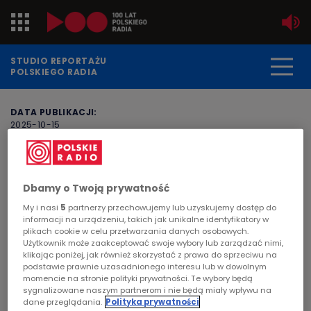
Jedynka
STUDIO REPORTAŻU
POLSKIEGO RADIA
Dwójka
DATA PUBLIKACJI:
2025-10-15
Trójka
STRONA GŁÓWNA
>
ARTYKUŁ
Czwórka
Dorota Boniecka-Górny
Dbamy o Twoją prywatność
PR24
POLSKIE RADIO
My i nasi
5
partnerzy przechowujemy lub uzyskujemy dostęp do
informacji na urządzeniu, takich jak unikalne identyfikatory w
Poland
plikach cookie w celu przetwarzania danych osobowych.
Użytkownik może zaakceptować swoje wybory lub zarządzać nimi,
klikając poniżej, jak również skorzystać z prawa do sprzeciwu na
Kierowcy
podstawie prawnie uzasadnionego interesu lub w dowolnym
momencie na stronie polityki prywatności. Te wybory będą
sygnalizowane naszym partnerom i nie będą miały wpływu na
Dzieci
dane przeglądania.
Polityka prywatności