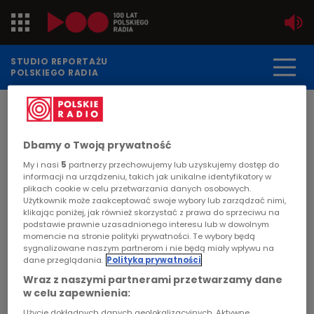
Jedynka
STUDIO REPORTAŻU
POLSKIEGO RADIA
Dwójka
DATA PUBLIKACJI:
2011-10-03
Trójka
Dbamy o Twoją prywatność
STRONA GŁÓWNA
>
ARTYKUŁ
Czwórka
My i nasi
5
partnerzy przechowujemy lub uzyskujemy dostęp do
Studio Reportażu i Dokumentu
informacji na urządzeniu, takich jak unikalne identyfikatory w
plikach cookie w celu przetwarzania danych osobowych.
PR nominowane do
PR24
Użytkownik może zaakceptować swoje wybory lub zarządzać nimi,
klikając poniżej, jak również skorzystać z prawa do sprzeciwu na
MediaTorów
podstawie prawnie uzasadnionego interesu lub w dowolnym
Poland
momencie na stronie polityki prywatności. Te wybory będą
sygnalizowane naszym partnerom i nie będą miały wpływu na
POLSKIERADIO.PL
dane przeglądania.
Polityka prywatności
Kierowcy
Wraz z naszymi partnerami przetwarzamy dane
Studio Reportażu i Dokumentu PR zostało
w celu zapewnienia:
nominowane do prestiżowej nagrody, którą po
Dzieci
Użycie dokładnych danych geolokalizacyjnych. Aktywne