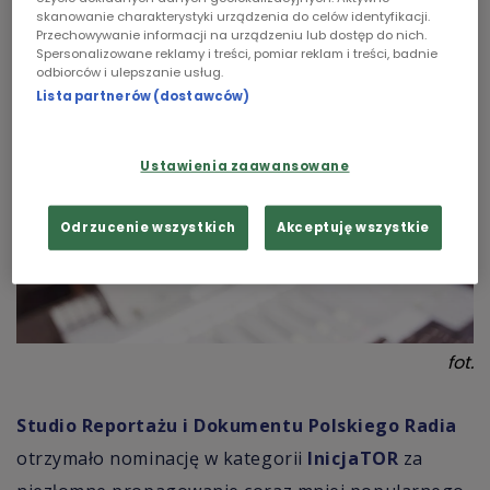
raz piąty przyznają studenci dziennikarstwa 11
skanowanie charakterystyki urządzenia do celów identyfikacji.
uczelni publicznych.
Chopin
Przechowywanie informacji na urządzeniu lub dostęp do nich.
Spersonalizowane reklamy i treści, pomiar reklam i treści, badnie
odbiorców i ulepszanie usług.
Podcasty
Lista partnerów (dostawców)
Ustawienia zaawansowane
Odrzucenie wszystkich
Akceptuję wszystkie
fot.
Studio Reportażu i Dokumentu Polskiego Radia
otrzymało nominację w kategorii
InicjaTOR
za