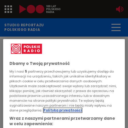
Jedynka
STUDIO REPORTAŻU
POLSKIEGO RADIA
Dwójka
DATA PUBLIKACJI:
2011-12-21
Trójka
STRONA GŁÓWNA
>
ARTYKUŁ
Dbamy o Twoją prywatność
Czwórka
"Tworzę, więc jestem" - Hanna
My i nasi
5
partnerzy przechowujemy lub uzyskujemy dostęp do
informacji na urządzeniu, takich jak unikalne identyfikatory w
Bogoryja-Zakrzewska
PR24
plikach cookie w celu przetwarzania danych osobowych.
Użytkownik może zaakceptować swoje wybory lub zarządzać nimi,
klikając poniżej, jak również skorzystać z prawa do sprzeciwu na
Poland
POLSKIE RADIO
podstawie prawnie uzasadnionego interesu lub w dowolnym
momencie na stronie polityki prywatności. Te wybory będą
Środa, 21 grudnia, godzina 00.45, Program 4.
sygnalizowane naszym partnerom i nie będą miały wpływu na
Kierowcy
dane przeglądania.
Polityka prywatności
Agnieszka Retko-Ruszczak tworzyła od zawsze.
Wraz z naszymi partnerami przetwarzamy dane
Malowała, lepiła, szyła.
Dzieci
w celu zapewnienia: