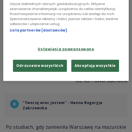
Użycie dokładnych danych geolokalizacyjnych. Aktywne
Chopin
skanowanie charakterystyki urządzenia do celów identyfikacji.
Przechowywanie informacji na urządzeniu lub dostęp do nich.
Spersonalizowane reklamy i treści, pomiar reklam i treści, badnie
Podcasty
odbiorców i ulepszanie usług.
Lista partnerów (dostawców)
Ustawienia zaawansowane
Odrzucenie wszystkich
Akceptuję wszystkie
fot.
fot: Paweł Suchecki
"Tworzę wiec jestem" - Hanna Bogoryja
Zakrzewska
Po studiach, gdy zamieniła Warszawę na mazurskie