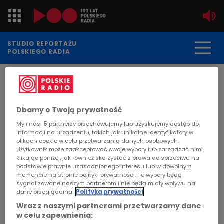
Jedynka
STUDIO REPORTAŻU
POLSKIEGO RADIA
Dwójka
DATA PUBLIKACJI:
2012-09-12
Trójka
STRONA GŁÓWNA
>
ARTYKUŁ
Dbamy o Twoją prywatność
Czwórka
"Dar życia" - Magda Skawińska
My i nasi
5
partnerzy przechowujemy lub uzyskujemy dostęp do
informacji na urządzeniu, takich jak unikalne identyfikatory w
PR24
plikach cookie w celu przetwarzania danych osobowych.
POLSKIE RADIO
Użytkownik może zaakceptować swoje wybory lub zarządzać nimi,
klikając poniżej, jak również skorzystać z prawa do sprzeciwu na
Poland
podstawie prawnie uzasadnionego interesu lub w dowolnym
Czwartek, 13 września, godz. 18.15, Program 3.
momencie na stronie polityki prywatności. Te wybory będą
Warto oddawać krew. My też kiedyś możemy jej
sygnalizowane naszym partnerom i nie będą miały wpływu na
Kierowcy
potrzebować.
dane przeglądania.
Polityka prywatności
Wraz z naszymi partnerami przetwarzamy dane
Dzieci
w celu zapewnienia: