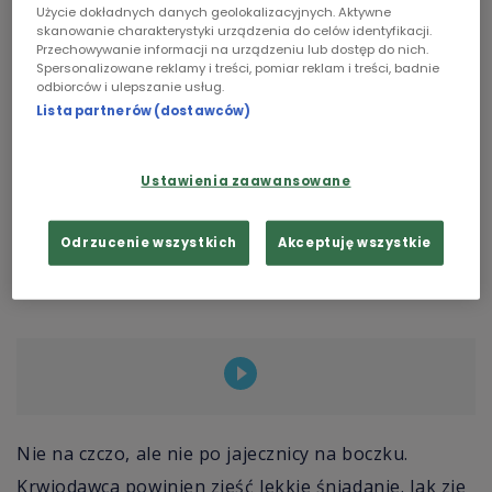
Użycie dokładnych danych geolokalizacyjnych. Aktywne
Chopin
skanowanie charakterystyki urządzenia do celów identyfikacji.
Przechowywanie informacji na urządzeniu lub dostęp do nich.
Spersonalizowane reklamy i treści, pomiar reklam i treści, badnie
Podcasty
odbiorców i ulepszanie usług.
Lista partnerów (dostawców)
Ustawienia zaawansowane
Odrzucenie wszystkich
Akceptuję wszystkie
Pobieranie krwi w stacji
fot.
fot. J. Heuser,
krwiodawstwa.
Wikimedia Commons
Nie na czczo, ale nie po jajecznicy na boczku.
Krwiodawca powinien zjeść lekkie śniadanie. Jak zje