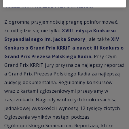
KOLEŻANKI I KOLEDZY REPORTAŻYŚCI
Z ogromną przyjemnością pragnę poinformować,
że
odbędzie się nie tylko
XVIII edycja Konkursu
Stypendialnego im. Jacka Stwory
, ale także
XIV
Konkurs o Grand Prix KRRiT a nawet III Konkurs o
Grand Prix Prezesa Polskiego Radia.
Przy czym
Grand Prix KRRiT jury przyzna za najlepszy reportaż
a Grand Prix Prezesa Polskiego Radia za najlepszą
audycję dokumentalną. Regulaminy konkursów
wraz z kartami zgłoszeniowymi przesyłamy w
załącznikach. Nagrody w obu tych konkursach są
jednakowej wysokości i wynoszą 12 tysięcy złotych.
Ogłoszenie wyników nastąpi podczas
Ogólnopolskiego Seminarium Reportażu, które