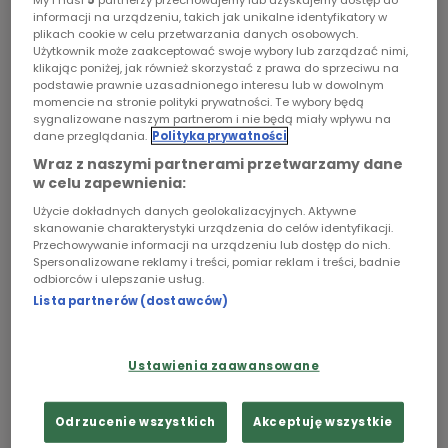
My i nasi
5
partnerzy przechowujemy lub uzyskujemy dostęp do
w kolejnych edycjach konkursów o Grand Prix
informacji na urządzeniu, takich jak unikalne identyfikatory w
KRRiT, o Grand Prix Prezesa Polskiego Radia i
Chopin
plikach cookie w celu przetwarzania danych osobowych.
konkursie stypendialnym im. Jacka Stwory
Użytkownik może zaakceptować swoje wybory lub zarządzać nimi,
klikając poniżej, jak również skorzystać z prawa do sprzeciwu na
Podcasty
podstawie prawnie uzasadnionego interesu lub w dowolnym
momencie na stronie polityki prywatności. Te wybory będą
sygnalizowane naszym partnerom i nie będą miały wpływu na
dane przeglądania.
Polityka prywatności
Wraz z naszymi partnerami przetwarzamy dane
w celu zapewnienia:
Użycie dokładnych danych geolokalizacyjnych. Aktywne
skanowanie charakterystyki urządzenia do celów identyfikacji.
Przechowywanie informacji na urządzeniu lub dostęp do nich.
Spersonalizowane reklamy i treści, pomiar reklam i treści, badnie
odbiorców i ulepszanie usług.
Lista partnerów (dostawców)
fot.
Ustawienia zaawansowane
SZANOWNI PAŃSTWO,
Odrzucenie wszystkich
Akceptuję wszystkie