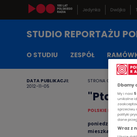
Jedynka
Dwójka
Kanały in
STUDIO REPORTAŻU
PO
Serwisy h
O STUDIU
ZESPÓŁ
RAMÓW
RCKL
DATA PUBLIKACJI:
STRONA GŁÓWNA
>
A
Dbamy o
2012-11-05
"Ptasia 
My i nasi
5
unikalne i
zaakceptow
sprzeciwu 
POLSKIE RADIO
polityki p
dane przeg
poniedziałek, 5 lis
Wraz z 
mieszkają w różnyc
Użycie dok