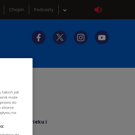
Chopin
Podcasty
wka
Sklep
tliwości
Szkolenia
y do słuchania
Akademia radiowa
icz
 takich jak
ownik może
z prawa do
 stronie
wpływu na
Są w różnym wieku i
a:
tologiczna.
ządzenia do