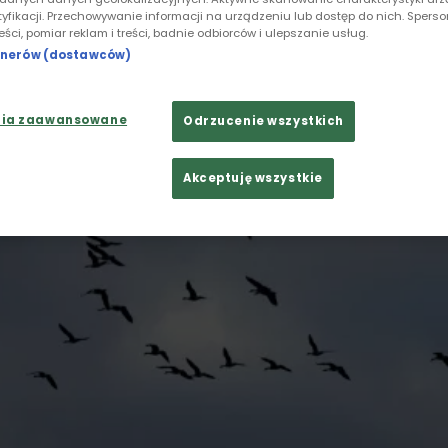
tyfikacji. Przechowywanie informacji na urządzeniu lub dostęp do nich. Spers
reści, pomiar reklam i treści, badnie odbiorców i ulepszanie usług.
rtnerów (dostawców)
nia zaawansowane
Odrzucenie wszystkich
Akceptuję wszystkie