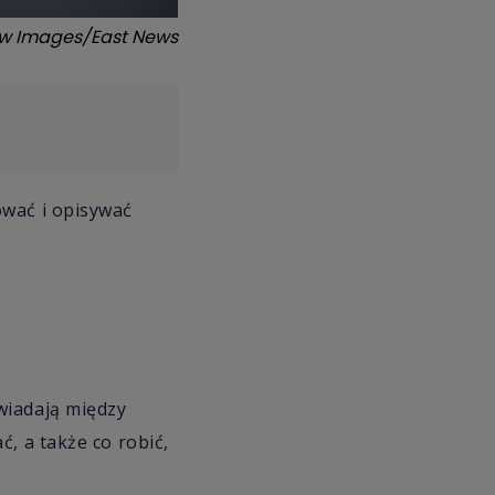
w Images/East News
ować i opisywać
wiadają między
, a także co robić,