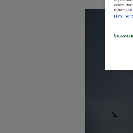
celów iden
reklamy i t
Lista pa
Ustawie