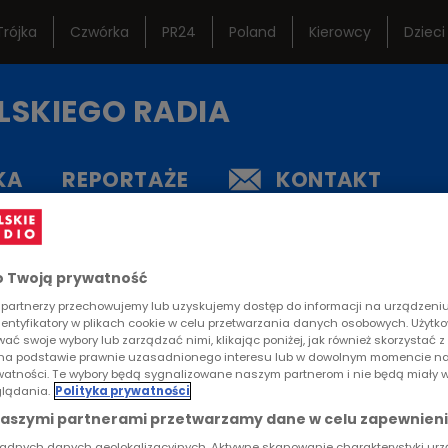
Trójka
Czwórka
PR24
Poland
Kierowcy
Dzieci
ternetowe
Studio Reportażu
Ramó
LSKIEGO RADIA
Polskiego Radia
istoryczne
Teatr Polskiego Radia
Często
KA
REPORTAŻE
KONTAKT
Orkiestra Polskiego
Lektur
Radia w Warszawie
RTYKUŁ
 Twoją prywatność
pasja" - Alicja Grembow
partnerzy przechowujemy lub uzyskujemy dostęp do informacji na urządzeniu,
dentyfikatory w plikach cookie w celu przetwarzania danych osobowych. Użytk
ać swoje wybory lub zarządzać nimi, klikając poniżej, jak również skorzystać 
na podstawie prawnie uzasadnionego interesu lub w dowolnym momencie na
rywatności. Te wybory będą sygnalizowane naszym partnerom i nie będą miały 
lądania.
Polityka prywatności
topada, 18.15 Program 3. Uczą się, studiują, pracują. 
naszymi partnerami przetwarzamy dane w celu zapewnieni
h dzielnicach Warszawy. Łączy ich jedno – pasja orni
ładnych danych geolokalizacyjnych. Aktywne skanowanie charakterystyki ur