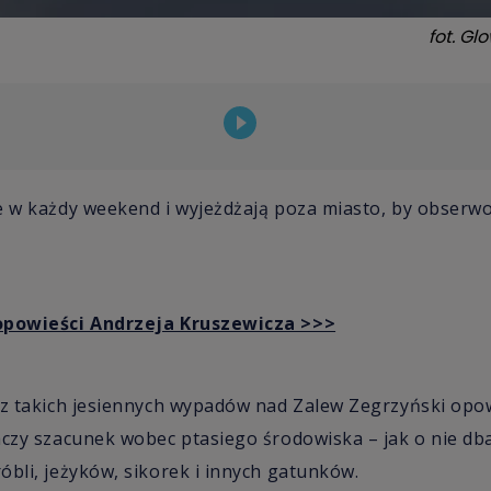
fot.
Glo
e w każdy weekend i wyjeżdżają poza miasto, by obserw
 opowieści Andrzeja Kruszewicza >>>
 z takich jesiennych wypadów nad Zalew Zegrzyński opo
aczy szacunek wobec ptasiego środowiska – jak o nie dbać
óbli, jeżyków, sikorek i innych gatunków.