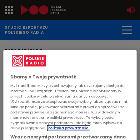
Jedynka
STUDIO REPORTAŻU
POLSKIEGO RADIA
Dwójka
DATA PUBLIKACJI:
2012-12-03
Trójka
STRONA GŁÓWNA
>
ARTYKUŁ
Czwórka
Dbamy o Twoją prywatność
„Brylantowo” - Patrycja
My i nasi
5
partnerzy przechowujemy lub uzyskujemy dostęp do
Gruszyńska-Ruman
PR24
informacji na urządzeniu, takich jak unikalne identyfikatory w
plikach cookie w celu przetwarzania danych osobowych.
Użytkownik może zaakceptować swoje wybory lub zarządzać nimi,
Poland
POLSKIE RADIO
klikając poniżej, jak również skorzystać z prawa do sprzeciwu na
podstawie prawnie uzasadnionego interesu lub w dowolnym
Poniedziałek, 3 grudnia 2012 roku, godz.21.14,
momencie na stronie polityki prywatności. Te wybory będą
Kierowcy
Program 1. W Polsce wciąż są rzadkością, na
sygnalizowane naszym partnerom i nie będą miały wpływu na
dane przeglądania.
Polityka prywatności
zachodzie nikogo już nie dziwią. Psy –
Dzieci
Wraz z naszymi partnerami przetwarzamy dane
przewodnicy, na co dzień zastępują białą laskę